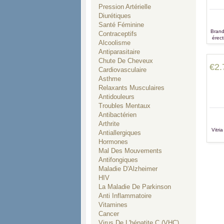
Pression Artérielle
Diurétiques
Santé Féminine
Brand 
Contraceptifs
érect
Alcoolisme
le tra
Antiparasitaire
Chute De Cheveux
€2.
Cardiovasculaire
Asthme
Relaxants Musculaires
Antidouleurs
Troubles Mentaux
Antibactérien
Arthrite
Vitri
Antiallergiques
Hormones
Mal Des Mouvements
Antifongiques
Maladie D'Alzheimer
HIV
La Maladie De Parkinson
Anti Inflammatoire
Vitamines
Cancer
Virus De L'hépatite C (VHC)