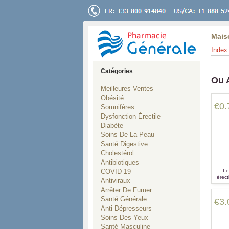
Mais
Index 
Catégories
Ou 
Meilleures Ventes
Obésité
€0.
Somnifères
Dysfonction Érectile
Diabète
Soins De La Peau
Santé Digestive
Cholestérol
Antibiotiques
COVID 19
Le
érect
Antiviraux
le tra
Arrêter De Fumer
Santé Générale
€3.
Anti Dépresseurs
Soins Des Yeux
Santé Masculine