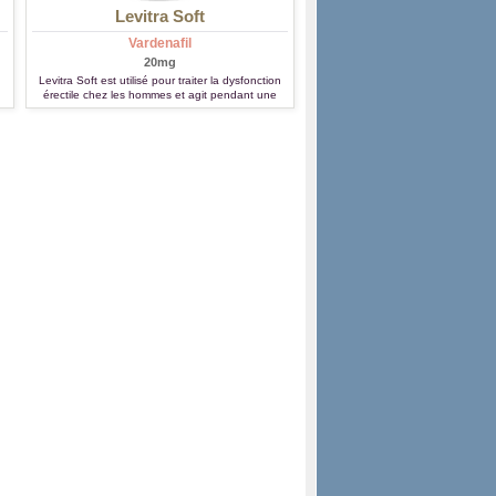
Levitra Soft
Vardenafil
20mg
Levitra Soft est utilisé pour traiter la dysfonction
érectile chez les hommes et agit pendant une
durée d'environ 4 heures.
n