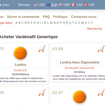
Monnaie:
USD
EUR
GBP
CAD
CHF
on
Suivre la commande
FAQ
Politique
Contactez-nous
par lettre:
A
B
C
D
E
F
G
H
I
J
K
L
M
N
O
P
Q
R
S
T
U
V
W
X
Y
Z
Recherche:
Acheter Vardenafil Generique
73
€3.89
Levitra Avec Dapoxetine
Levitra
Vardenafil, Dapoxetine
Vardenafil
20+60mg
10/20/40/60mg
Levitra with Dapoxetine est une méthode effica
vitra est utilisé pour traiter le dysfonction
pour traiter les symptômes de dysfonction érecti
ile (l'impuissance) chez les hommes et pour
tels que l'éjaculation prématurée
itement d'hypertension artérielle pulmonaire.
08
€2.37