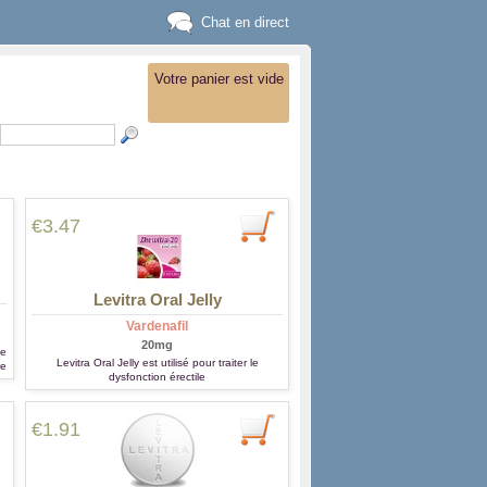
Chat en direct
Votre panier est vide
€3.47
Levitra Oral Jelly
Vardenafil
20mg
ce
Levitra Oral Jelly est utilisé pour traiter le
le
dysfonction érectile
€1.91