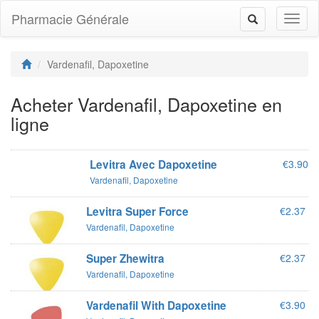
Pharmacie Générale
Toggl
Toggle
naviga
navigation
Vardenafil, Dapoxetine
Acheter Vardenafil, Dapoxetine en
ligne
Levitra Avec Dapoxetine
€3.90
Vardenafil, Dapoxetine
Levitra Super Force
€2.37
Vardenafil, Dapoxetine
Super Zhewitra
€2.37
Vardenafil, Dapoxetine
Vardenafil With Dapoxetine
€3.90