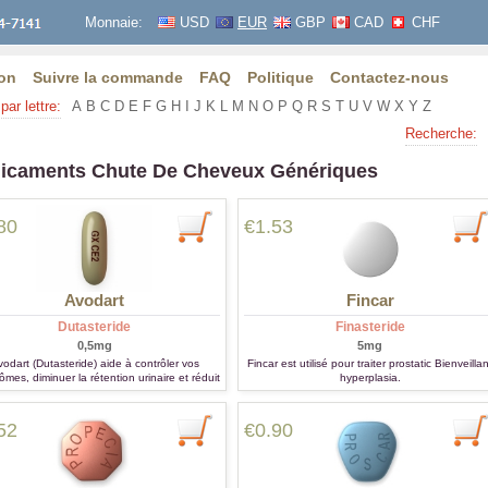
Monnaie:
USD
EUR
GBP
CAD
CHF
on
Suivre la commande
FAQ
Politique
Contactez-nous
par lettre:
A
B
C
D
E
F
G
H
I
J
K
L
M
N
O
P
Q
R
S
T
U
V
W
X
Y
Z
Recherche:
icaments Chute De Cheveux Génériques
80
€1.53
Avodart
Fincar
Dutasteride
Finasteride
0,5mg
5mg
odart (Dutasteride) aide à contrôler vos
Fincar est utilisé pour traiter prostatic Bienveillan
mes, diminuer la rétention urinaire et réduit
hyperplasia.
tre risque d'avoir besoin de la chirurgie.
52
€0.90