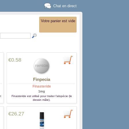
Chat en direct
Votre panier est vide
€0.58
Finpecia
Finasteride
1mg
t
Finasteride est utilisé pour traiter l'alopécie (le
dessin mâle).
€26.27