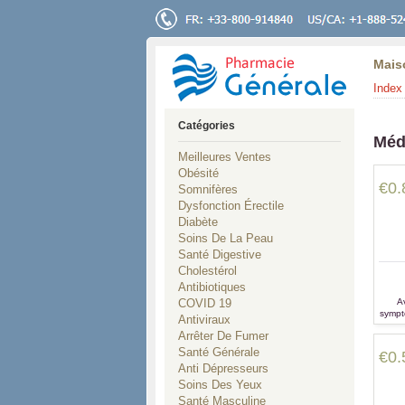
Mais
Index 
Catégories
Méd
Meilleures Ventes
Obésité
€0.
Somnifères
Dysfonction Érectile
Diabète
Soins De La Peau
Santé Digestive
Cholestérol
Antibiotiques
COVID 19
Av
symptô
Antiviraux
vo
Arrêter De Fumer
Santé Générale
€0.
Anti Dépresseurs
Soins Des Yeux
Santé Masculine