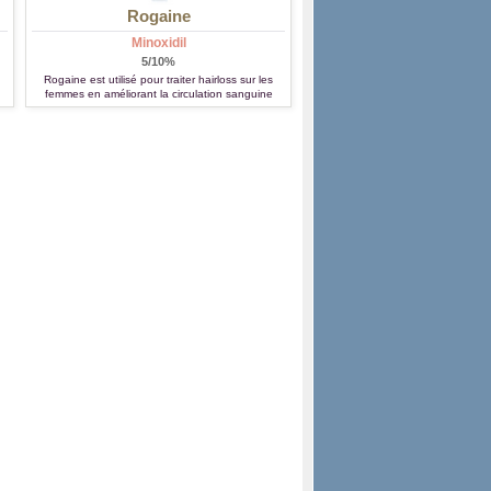
Rogaine
Minoxidil
5/10%
Rogaine est utilisé pour traiter hairloss sur les
femmes en améliorant la circulation sanguine
dans les vaisseaux du cuir chevelu. Il peut être
aussi utilisé pour traiter la calvitie de dessin mâle
sur le haut de la tête.