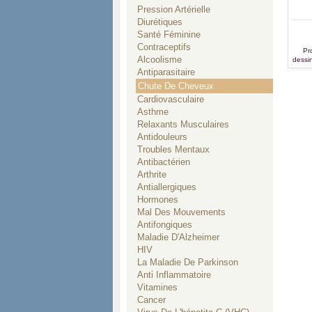
Pression Artérielle
Diurétiques
Santé Féminine
Contraceptifs
Pro
Alcoolisme
dessin
Antiparasitaire
Chute De Cheveux
Cardiovasculaire
Asthme
Relaxants Musculaires
Antidouleurs
Troubles Mentaux
Antibactérien
Arthrite
Antiallergiques
Hormones
Mal Des Mouvements
Antifongiques
Maladie D'Alzheimer
HIV
La Maladie De Parkinson
Anti Inflammatoire
Vitamines
Cancer