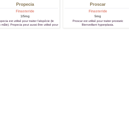
Propecia
Proscar
Finasteride
Finasteride
1/5mg
5mg
pecia est utilisé pour traiter l'alopécie (le
Proscar est utilisé pour traiter prostatic
 mâle). Propecia peut aussi être utilisé pour
Bienveillant hyperplasia.
traiter le cancer de prostate et prostatic
bienveillant hyperplasia.