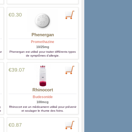
€0.30
Phenergan
Promethazine
10/25mg
ur
Phenergan est utilisé pour traiter différents types
de symptômes d'allergie.
€39.07
Rhinocort
Budesonide
100mcg
g
Rhinocort est un médicament utilisé pour prévenir
e
et soulager le rhume des foins.
is
€0.87
r.