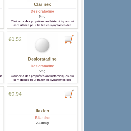
Clarinex
Desloratadine
5mg
Clarinex a des propriétés antihistaminiques qui
s
sont utilisés pour traiter les symptômes des
affections allergiques (par exemple, des
démangeaisons / yeux larmoyants, nez qui coule,
des éternuements, de l'urticaire).
€0.52
Desloratadine
Desloratadine
5mg
ur
Clarinex a des propriétés antihistaminiques qui
sont utilisés pour traiter les symptômes des
affections allergiques (par exemple, des
démangeaisons / yeux larmoyants, nez qui coule,
des éternuements, de l'urticaire).
€0.94
Ilaxten
Bilastine
20/40mg