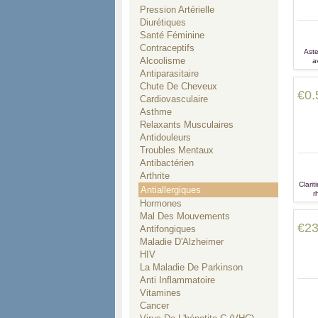
Pression Artérielle
Diurétiques
Santé Féminine
Contraceptifs
Aste
Alcoolisme
a
d'a
Antiparasitaire
Chute De Cheveux
€0.
Cardiovasculaire
Asthme
Relaxants Musculaires
Antidouleurs
Troubles Mentaux
Antibactérien
Arthrite
Clarit
Antiallergiques
r
Hormones
étern
et
Mal Des Mouvements
€23
Antifongiques
Maladie D'Alzheimer
HIV
La Maladie De Parkinson
Anti Inflammatoire
Vitamines
Cancer