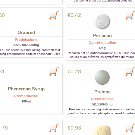
l'allergie, le prurit qui apparaissent chez les
patients atteints de rhinite allergique, l'asthme,
l'eczéma.
30
€0.42
Orapred
Periactin
Prednisolone
Cyproheptadine
2.5/5/10/20/40mg
4mg
ed Dispersible is a fast-acting corticosteroid
Periactin est un antihistaminique qui a utilisé po
ining prednisolone sodium phosphate, used
soulager ou prévenir les symptômes du rhume
duce inflammation and treat conditions such
des foins et d'autres types d'allergie.
thma, allergies, and autoimmune diseases.
 is ideal for children or patients who have
ulty swallowing, as the tablets dissolve easily
31
€0.28
in water.
Phenergan Syrup
Prelone
Promethazine
Prednisolone
100ml
5/10/20/40mg
Prelone is a fast-acting corticosteroid containin
prednisolone sodium phosphate, used to reduc
inflammation and treat conditions such as
asthma, allergies, and autoimmune diseases. It 
ideal for children or patients who have difficulty
.79
€0.93
swallowing, as the tablets dissolve easily in wate