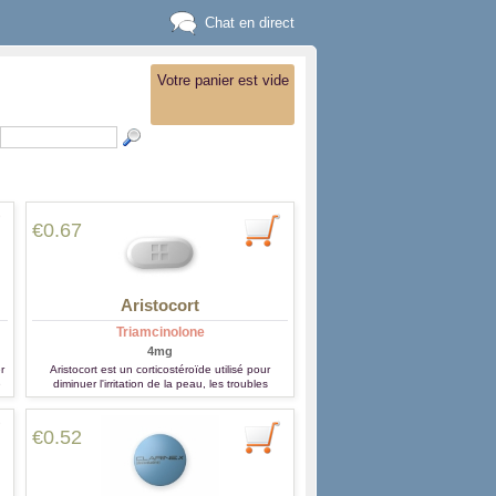
Chat en direct
Votre panier est vide
€0.67
Aristocort
Triamcinolone
4mg
r
Aristocort est un corticostéroïde utilisé pour
e
diminuer l'irritation de la peau, les troubles
e
allergiques, colite ulcéreuse, l'arthrite.
€0.52