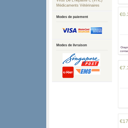
Virus De L'hépatite C (VHC)
Médicaments Vétérinaires
€0.
Modes de paiement
Modes de livraison
Orapr
conta
to re
as as
It
diffic
€7.
€17