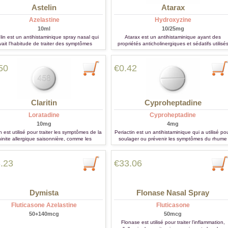
Astelin
Atarax
Azelastine
Hydroxyzine
10ml
10/25mg
lin est un antihistaminique spray nasal qui
Atarax est un antihistaminique ayant des
vait l'habitude de traiter des symptômes
propriétés anticholinergiques et sédatifs utilisé
llergie tels que le fait d'éternuer et le nez
pour traiter les allergies.
démangeant, liquide.
50
€0.42
Claritin
Cyproheptadine
Loratadine
Cyproheptadine
10mg
4mg
in est utilisé pour traiter les symptômes de la
Periactin est un antihistaminique qui a utilisé po
hinite allergique saisonnière, comme les
soulager ou prévenir les symptômes du rhume
uements, de larmoiements et nez qui coule
des foins et d'autres types d'allergie.
 des démangeaisons du nez et la gorge.
.23
€33.06
Dymista
Flonase Nasal Spray
Fluticasone Azelastine
Fluticasone
50+140mcg
50mcg
Flonase est utilisé pour traiter l'inflammation,