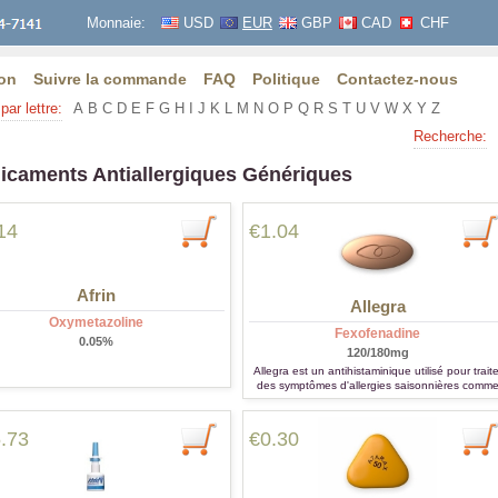
Monnaie:
USD
EUR
GBP
CAD
CHF
on
Suivre la commande
FAQ
Politique
Contactez-nous
par lettre:
A
B
C
D
E
F
G
H
I
J
K
L
M
N
O
P
Q
R
S
T
U
V
W
X
Y
Z
Recherche:
icaments Antiallergiques Génériques
14
€1.04
Afrin
Allegra
Oxymetazoline
Fexofenadine
0.05%
120/180mg
Allegra est un antihistaminique utilisé pour traite
des symptômes d'allergies saisonnières comm
les éternuements, écoulement nasal, irritation d
la gorge, ou de démangeaisons, de
larmoiements.
.73
€0.30