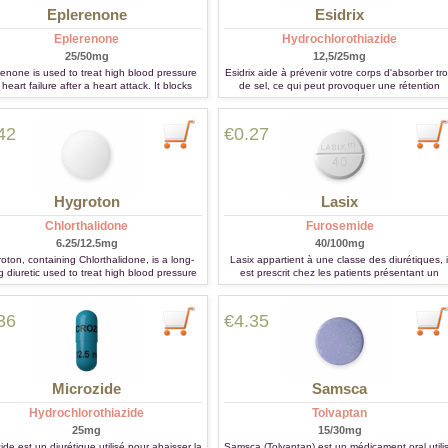
Eplerenone
Esidrix
Eplerenone
Hydrochlorothiazide
25/50mg
12,5/25mg
enone is used to treat high blood pressure
Esidrix aide à prévenir votre corps d'absorber tr
heart failure after a heart attack. It blocks
de sel, ce qui peut provoquer une rétention
terone to help remove excess salt and fluid
hydrique. De plus le médicament est utilisé pou
 the body. The drug requires monitoring of
traiter l'hypertension artérielle (hypertension).
ium levels and kidney function. It should be
42
€0.27
en as prescribed and stored in a cool, dry
place.
Hygroton
Lasix
Chlorthalidone
Furosemide
6.25/12.5mg
40/100mg
oton, containing Chlorthalidone, is a long-
Lasix appartient à une classe des diurétiques, i
g diuretic used to treat high blood pressure
est prescrit chez les patients présentant un
d fluid buildup. It helps the body remove
gonflement causé par une insuffisance cardiaq
cess water and salt, which reduces blood
congestive.
ure and swelling. The medication is typically
36
€4.35
en once daily and may require electrolyte
toring. Hygroton is an effective option for
anaging hypertension and related fluid
retention.
Microzide
Samsca
Hydrochlorothiazide
Tolvaptan
25mg
15/30mg
ide est un diurétique utilisé pour abaisser la
Samsca (Tolvaptan) est un médicament oral utili