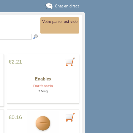
Chat en direct
Votre panier est vide
€2.21
Enablex
Darifenacin
7.5mg
€0.16