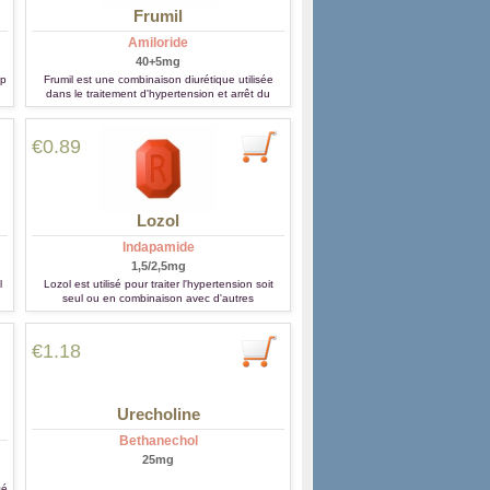
Frumil
Amiloride
40+5mg
op
Frumil est une combinaison diurétique utilisée
dans le traitement d'hypertension et arrêt du
r
coeur congestive, syndrome oedémateux
d'origine différente.
€0.89
Lozol
Indapamide
1,5/2,5mg
l
Lozol est utilisé pour traiter l'hypertension soit
seul ou en combinaison avec d'autres
ue
antihypertenseurs.
€1.18
Urecholine
Bethanechol
25mg
sé