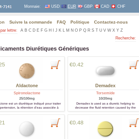
Monnaie:
USD
EUR
GBP
CAD
CHF
on
Suivre la commande
FAQ
Politique
Contactez-nous
par lettre:
A
B
C
D
E
F
G
H
I
J
K
L
M
N
O
P
Q
R
S
T
U
V
W
X
Y
Z
Recherche:
icaments Diurétiques Génériques
25
€0.42
Aldactone
Demadex
Spironolactone
Torsemide
25/100mg
10/20mg
ctone est un diurétique indiqué pour traiter
Demadex is used as a diuretic helping to
ypertension, la rétention d'eau associée à
decrease the fluid retention caused by the
uffisance cardiaque congestive, la cirrhose et
congestive heart failure, a kidney disease and
le syndrome néphrotique.
cirrhosis.
21
€0.48