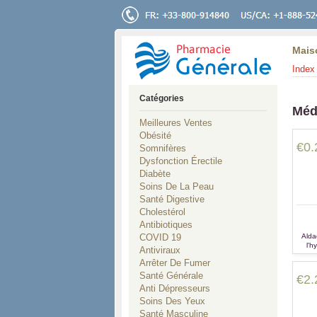
Mais
Index 
Catégories
Méd
Meilleures Ventes
Obésité
€0.
Somnifères
Dysfonction Érectile
Diabète
Soins De La Peau
Santé Digestive
Cholestérol
Antibiotiques
COVID 19
Alda
l'h
Antiviraux
l'ins
Arrêter De Fumer
Santé Générale
€2.
Anti Dépresseurs
Soins Des Yeux
Santé Masculine