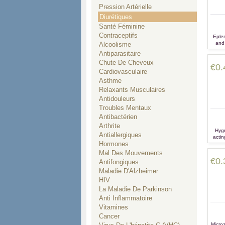
Pression Artérielle
Diurétiques
Santé Féminine
Contraceptifs
Epler
and 
Alcoolisme
aldos
Antiparasitaire
from
Chute De Cheveux
potass
€0.
tak
Cardiovasculaire
Asthme
Relaxants Musculaires
Antidouleurs
Troubles Mentaux
Antibactérien
Arthrite
Hygr
Antiallergiques
actin
Hormones
an
ex
Mal Des Mouvements
press
€0.
Antifongiques
tak
moni
Maladie D'Alzheimer
m
HIV
La Maladie De Parkinson
Anti Inflammatoire
Vitamines
Cancer
Microz