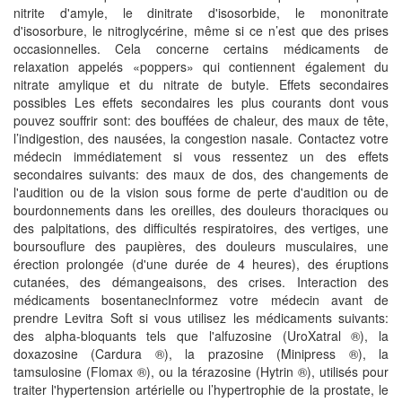
nitrite d'amyle, le dinitrate d'isosorbide, le mononitrate
d'isosorbure, le nitroglycérine, même si ce n’est que des prises
occasionnelles. Cela concerne certains médicaments de
relaxation appelés «poppers» qui contiennent également du
nitrate amylique et du nitrate de butyle. Effets secondaires
possibles Les effets secondaires les plus courants dont vous
pouvez souffrir sont: des bouffées de chaleur, des maux de tête,
l’indigestion, des nausées, la congestion nasale. Contactez votre
médecin immédiatement si vous ressentez un des effets
secondaires suivants: des maux de dos, des changements de
l'audition ou de la vision sous forme de perte d'audition ou de
bourdonnements dans les oreilles, des douleurs thoraciques ou
des palpitations, des difficultés respiratoires, des vertiges, une
boursouflure des paupières, des douleurs musculaires, une
érection prolongée (d'une durée de 4 heures), des éruptions
cutanées, des démangeaisons, des crises. Interaction des
médicaments bosentanecInformez votre médecin avant de
prendre Levitra Soft si vous utilisez les médicaments suivants:
des alpha-bloquants tels que l'alfuzosine (UroXatral ®), la
doxazosine (Cardura ®), la prazosine (Minipress ®), la
tamsulosine (Flomax ®), ou la térazosine (Hytrin ®), utilisés pour
traiter l'hypertension artérielle ou l’hypertrophie de la prostate, le