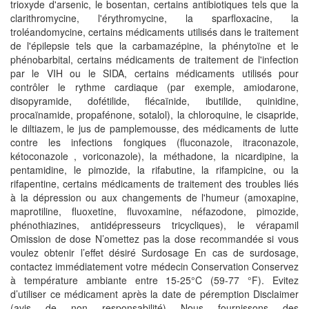
trioxyde d'arsenic, le bosentan, certains antibiotiques tels que la
clarithromycine, l'érythromycine, la sparfloxacine, la
troléandomycine, certains médicaments utilisés dans le traitement
de l'épilepsie tels que la carbamazépine, la phénytoïne et le
phénobarbital, certains médicaments de traitement de l'infection
par le VIH ou le SIDA, certains médicaments utilisés pour
contrôler le rythme cardiaque (par exemple, amiodarone,
disopyramide, dofétilide, flécaïnide, ibutilide, quinidine,
procaïnamide, propafénone, sotalol), la chloroquine, le cisapride,
le diltiazem, le jus de pamplemousse, des médicaments de lutte
contre les infections fongiques (fluconazole, itraconazole,
kétoconazole , voriconazole), la méthadone, la nicardipine, la
pentamidine, le pimozide, la rifabutine, la rifampicine, ou la
rifapentine, certains médicaments de traitement des troubles liés
à la dépression ou aux changements de l'humeur (amoxapine,
maprotiline, fluoxetine, fluvoxamine, néfazodone, pimozide,
phénothiazines, antidépresseurs tricycliques), le vérapamil
Omission de dose N’omettez pas la dose recommandée si vous
voulez obtenir l’effet désiré Surdosage En cas de surdosage,
contactez immédiatement votre médecin Conservation Conservez
à température ambiante entre 15-25°C (59-77 °F). Evitez
d’utiliser ce médicament après la date de péremption Disclaimer
(avis de non responsabilité) Nous fournissons des