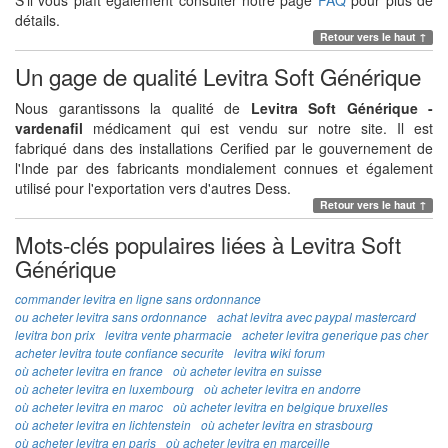
S'il vous plaît également consulter notre page
FAQ
pour plus de
détails.
Retour vers le haut ↑
Un gage de qualité Levitra Soft Générique
Nous garantissons la qualité de
Levitra Soft Générique -
vardenafil
médicament qui est vendu sur notre site. Il est
fabriqué dans des installations Cerified par le gouvernement de
l'Inde par des fabricants mondialement connues et également
utilisé pour l'exportation vers d'autres Dess.
Retour vers le haut ↑
Mots-clés populaires liées à Levitra Soft
Générique
commander levitra en ligne sans ordonnance
ou acheter levitra sans ordonnance
achat levitra avec paypal mastercard
levitra bon prix
levitra vente pharmacie
acheter levitra generique pas cher
acheter levitra toute confiance securite
levitra wiki forum
où acheter levitra en france
où acheter levitra en suisse
où acheter levitra en luxembourg
où acheter levitra en andorre
où acheter levitra en maroc
où acheter levitra en belgique bruxelles
où acheter levitra en lichtenstein
où acheter levitra en strasbourg
où acheter levitra en paris
où acheter levitra en marceille