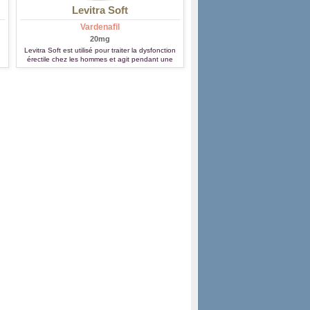
Levitra Soft
Vardenafil
20mg
Levitra Soft est utilisé pour traiter la dysfonction
érectile chez les hommes et agit pendant une
durée d'environ 4 heures.
n