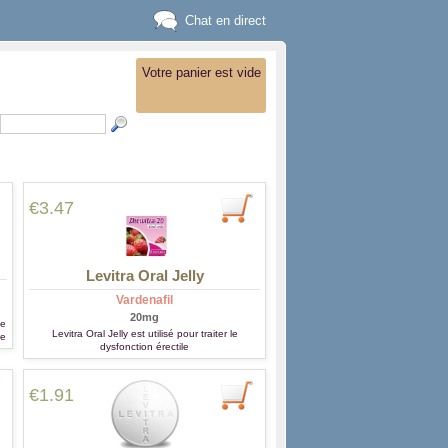
Chat en direct
Votre panier est vide
€3.47
Levitra Oral Jelly
Vardenafil
20mg
ce
Levitra Oral Jelly est utilisé pour traiter le
le
dysfonction érectile
€1.91