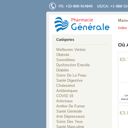
Mais
Index 
Catégories
Où 
Meilleures Ventes
Obésité
€0.
Somnifères
Dysfonction Érectile
Diabète
Soins De La Peau
Santé Digestive
Cholestérol
Antibiotiques
COVID 19
Le
érect
Antiviraux
le tra
Arrêter De Fumer
Santé Générale
€3.
Anti Dépresseurs
Soins Des Yeux
Santé Masculine