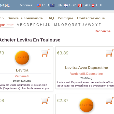
Monnaie:
USD
EUR
GBP
CAD
CHF
on
Suivre la commande
FAQ
Politique
Contactez-nous
par lettre:
A
B
C
D
E
F
G
H
I
J
K
L
M
N
O
P
Q
R
S
T
U
V
W
X
Y
Z
Recherche:
Acheter Levitra En Toulouse
73
€3.89
Levitra Avec Dapoxetine
Levitra
Vardenafil, Dapoxetine
Vardenafil
20+60mg
10/20/40/60mg
Levitra with Dapoxetine est une méthode effica
vitra est utilisé pour traiter le dysfonction
pour traiter les symptômes de dysfonction érecti
ile (l'impuissance) chez les hommes et pour
tels que l'éjaculation prématurée
itement d'hypertension artérielle pulmonaire.
08
€2.37