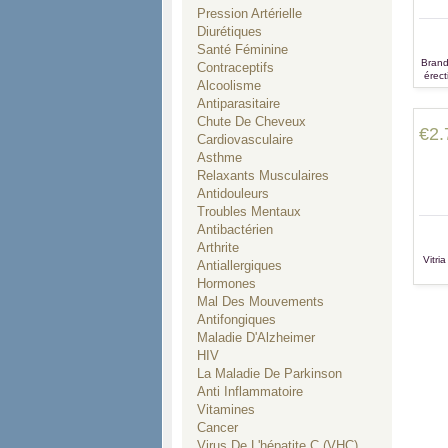
Pression Artérielle
Diurétiques
Santé Féminine
Brand 
Contraceptifs
érect
Alcoolisme
le tra
Antiparasitaire
Chute De Cheveux
€2.
Cardiovasculaire
Asthme
Relaxants Musculaires
Antidouleurs
Troubles Mentaux
Antibactérien
Arthrite
Vitri
Antiallergiques
Hormones
Mal Des Mouvements
Antifongiques
Maladie D'Alzheimer
HIV
La Maladie De Parkinson
Anti Inflammatoire
Vitamines
Cancer
Virus De L'hépatite C (VHC)