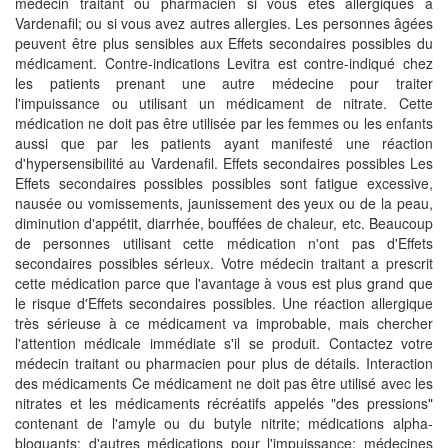
médecin traitant ou pharmacien si vous êtes allergiques à
Vardenafil; ou si vous avez autres allergies. Les personnes âgées
peuvent être plus sensibles aux Effets secondaires possibles du
médicament. Contre-indications Levitra est contre-indiqué chez
les patients prenant une autre médecine pour traiter
l'impuissance ou utilisant un médicament de nitrate. Cette
médication ne doit pas être utilisée par les femmes ou les enfants
aussi que par les patients ayant manifesté une réaction
d'hypersensibilité au Vardenafil. Effets secondaires possibles Les
Effets secondaires possibles possibles sont fatigue excessive,
nausée ou vomissements, jaunissement des yeux ou de la peau,
diminution d'appétit, diarrhée, bouffées de chaleur, etc. Beaucoup
de personnes utilisant cette médication n'ont pas d'Effets
secondaires possibles sérieux. Votre médecin traitant a prescrit
cette médication parce que l'avantage à vous est plus grand que
le risque d'Effets secondaires possibles. Une réaction allergique
très sérieuse à ce médicament va improbable, mais chercher
l'attention médicale immédiate s'il se produit. Contactez votre
médecin traitant ou pharmacien pour plus de détails. Interaction
des médicaments Ce médicament ne doit pas être utilisé avec les
nitrates et les médicaments récréatifs appelés "des pressions"
contenant de l'amyle ou du butyle nitrite; médications alpha-
bloquants; d'autres médications pour l'impuissance; médecines