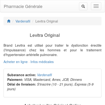
Pharmacie Générale
Toggl
Toggle
naviga
navigation
Vardenafil
Levitra Original
Levitra Original
Brand Levitra est utilisé pour traiter le dysfonction érectile
(l'impuissance) chez les hommes et pour le traitement
d'hypertension artérielle pulmonaire.
Acheter en ligne
·
Infos médicales
Substance active:
Vardenafil
Paiement:
VISA, Mastercard, Amex, JCB, Dinners
Délai de livraison:
S'inscrire (10 - 21 jours), Express (5-9
jours)