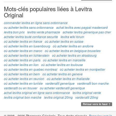
Mots-clés populaires liées à Levitra
Original
commander levitra en ligne sans ordonnance
ou acheter levitra sans ordonnance
achat levitra avec paypal mastercard
levitra bon prix
levitra vente pharmacie
acheter levitra generique pas cher
acheter levitra toute confiance securite
levitra wiki forum
où acheter levitra en france
où acheter levitra en suisse
où acheter levitra en luxembourg
où acheter levitra en andorre
où acheter levitra en maroc
où acheter levitra en belgique bruxelles
où acheter levitra en lichtenstein
où acheter levitra en strasbourg
où acheter levitra en paris
où acheter levitra en marceille
où acheter levitra en lion
où acheter levitra en toulouse
où acheter levitra en quebec montreal
où acheter levitra en montpellier
où acheter levitra en bern
où acheter levitra en geneve
où acheter levitra en reunion
où acheter levitra en thailande
où acheter levitra en tunisie
vardenafil generique
vardenafil bon marche
vardenafil ou en trouver
ou acheter vardenafil generique
achat levitra original en ligne sans ordonnance
levitra original vente
levitra original bon marche
levitra original 20mg
vardenafil 20mg
Retour vers le haut ↑
© 2008 - 2026 Pharmacie Générale. Tous droits réservés.
Basculer vers le