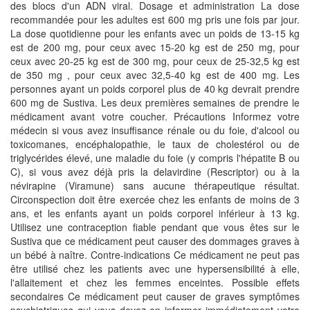
des blocs d'un ADN viral. Dosage et administration La dose
recommandée pour les adultes est 600 mg pris une fois par jour.
La dose quotidienne pour les enfants avec un poids de 13-15 kg
est de 200 mg, pour ceux avec 15-20 kg est de 250 mg, pour
ceux avec 20-25 kg est de 300 mg, pour ceux de 25-32,5 kg est
de 350 mg , pour ceux avec 32,5-40 kg est de 400 mg. Les
personnes ayant un poids corporel plus de 40 kg devrait prendre
600 mg de Sustiva. Les deux premières semaines de prendre le
médicament avant votre coucher. Précautions Informez votre
médecin si vous avez insuffisance rénale ou du foie, d'alcool ou
toxicomanes, encéphalopathie, le taux de cholestérol ou de
triglycérides élevé, une maladie du foie (y compris l'hépatite B ou
C), si vous avez déjà pris la delavirdine (Rescriptor) ou à la
névirapine (Viramune) sans aucune thérapeutique résultat.
Circonspection doit être exercée chez les enfants de moins de 3
ans, et les enfants ayant un poids corporel inférieur à 13 kg.
Utilisez une contraception fiable pendant que vous êtes sur le
Sustiva que ce médicament peut causer des dommages graves à
un bébé à naître. Contre-indications Ce médicament ne peut pas
être utilisé chez les patients avec une hypersensibilité à elle,
l'allaitement et chez les femmes enceintes. Possible effets
secondaires Ce médicament peut causer de graves symptômes