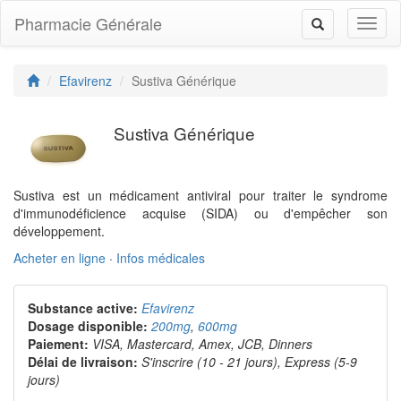
Pharmacie Générale
Toggl
Toggle
naviga
navigation
Efavirenz
Sustiva Générique
Sustiva Générique
Sustiva est un médicament antiviral pour traiter le syndrome
d'immunodéficience acquise (SIDA) ou d'empêcher son
développement.
Acheter en ligne
·
Infos médicales
Substance active:
Efavirenz
Dosage disponible:
200mg
,
600mg
Paiement:
VISA, Mastercard, Amex, JCB, Dinners
Délai de livraison:
S'inscrire (10 - 21 jours), Express (5-9
jours)