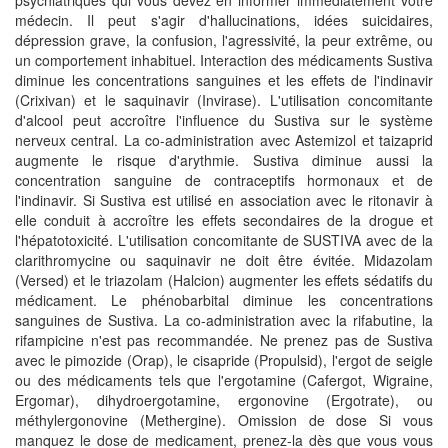
psychiatriques qui vous devez en informer immédiatement votre
médecin. Il peut s'agir d'hallucinations, idées suicidaires,
dépression grave, la confusion, l'agressivité, la peur extrême, ou
un comportement inhabituel. Interaction des médicaments Sustiva
diminue les concentrations sanguines et les effets de l'indinavir
(Crixivan) et le saquinavir (Invirase). L'utilisation concomitante
d'alcool peut accroître l'influence du Sustiva sur le système
nerveux central. La co-administration avec Astemizol et taizaprid
augmente le risque d'arythmie. Sustiva diminue aussi la
concentration sanguine de contraceptifs hormonaux et de
l'indinavir. Si Sustiva est utilisé en association avec le ritonavir à
elle conduit à accroître les effets secondaires de la drogue et
l'hépatotoxicité. L'utilisation concomitante de SUSTIVA avec de la
clarithromycine ou saquinavir ne doit être évitée. Midazolam
(Versed) et le triazolam (Halcion) augmenter les effets sédatifs du
médicament. Le phénobarbital diminue les concentrations
sanguines de Sustiva. La co-administration avec la rifabutine, la
rifampicine n'est pas recommandée. Ne prenez pas de Sustiva
avec le pimozide (Orap), le cisapride (Propulsid), l'ergot de seigle
ou des médicaments tels que l'ergotamine (Cafergot, Wigraine,
Ergomar), dihydroergotamine, ergonovine (Ergotrate), ou
méthylergonovine (Methergine). Omission de dose Si vous
manquez le dose de medicament, prenez-la dès que vous vous