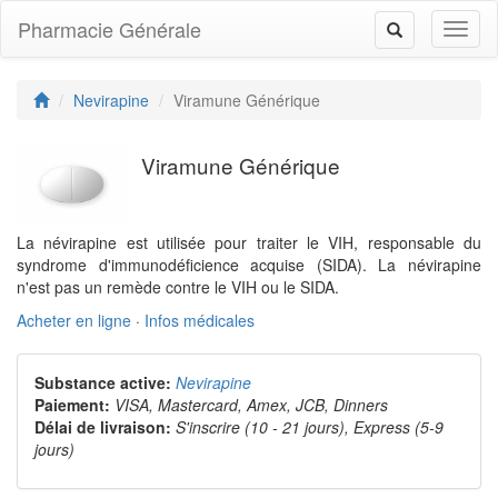
Pharmacie Générale
Toggl
Toggle
naviga
navigation
Nevirapine
Viramune Générique
Viramune Générique
La névirapine est utilisée pour traiter le VIH, responsable du
syndrome d'immunodéficience acquise (SIDA). La névirapine
n'est pas un remède contre le VIH ou le SIDA.
Acheter en ligne
·
Infos médicales
Substance active:
Nevirapine
Paiement:
VISA, Mastercard, Amex, JCB, Dinners
Délai de livraison:
S'inscrire (10 - 21 jours), Express (5-9
jours)