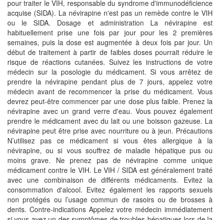
pour traiter le VIH, responsable du syndrome d'immunodéficience
acquise (SIDA). La névirapine n'est pas un remède contre le VIH
ou le SIDA. Dosage et administration La névirapine est
habituellement prise une fois par jour pour les 2 premières
semaines, puis la dose est augmentée à deux fois par jour. Un
début de traitement à partir de faibles doses pourrait réduire le
risque de réactions cutanées. Suivez les instructions de votre
médecin sur la posologie du médicament. Si vous arrêtez de
prendre la névirapine pendant plus de 7 jours, appelez votre
médecin avant de recommencer la prise du médicament. Vous
devrez peut-être commencer par une dose plus faible. Prenez la
névirapine avec un grand verre d'eau. Vous pouvez également
prendre le médicament avec du lait ou une boisson gazeuse. La
névirapine peut être prise avec nourriture ou à jeun. Précautions
N’utilisez pas ce médicament si vous êtes allergique à la
névirapine, ou si vous souffrez de maladie hépatique pus ou
moins grave. Ne prenez pas de névirapine comme unique
médicament contre le VIH. Le VIH / SIDA est généralement traité
avec une combinaison de différents médicaments. Evitez la
consommation d'alcool. Evitez également les rapports sexuels
non protégés ou l’usage commun de rasoirs ou de brosses à
dents. Contre-indications Appelez votre médecin immédiatement
si vous avez un des symptômes de troubles hépatiques lors de la