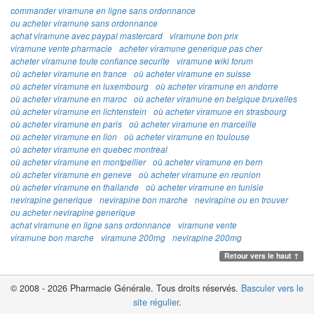
commander viramune en ligne sans ordonnance
ou acheter viramune sans ordonnance
achat viramune avec paypal mastercard
viramune bon prix
viramune vente pharmacie
acheter viramune generique pas cher
acheter viramune toute confiance securite
viramune wiki forum
où acheter viramune en france
où acheter viramune en suisse
où acheter viramune en luxembourg
où acheter viramune en andorre
où acheter viramune en maroc
où acheter viramune en belgique bruxelles
où acheter viramune en lichtenstein
où acheter viramune en strasbourg
où acheter viramune en paris
où acheter viramune en marceille
où acheter viramune en lion
où acheter viramune en toulouse
où acheter viramune en quebec montreal
où acheter viramune en montpellier
où acheter viramune en bern
où acheter viramune en geneve
où acheter viramune en reunion
où acheter viramune en thailande
où acheter viramune en tunisie
nevirapine generique
nevirapine bon marche
nevirapine ou en trouver
ou acheter nevirapine generique
achat viramune en ligne sans ordonnance
viramune vente
viramune bon marche
viramune 200mg
nevirapine 200mg
Retour vers le haut ↑
© 2008 - 2026 Pharmacie Générale. Tous droits réservés.
Basculer vers le
site régulier
.