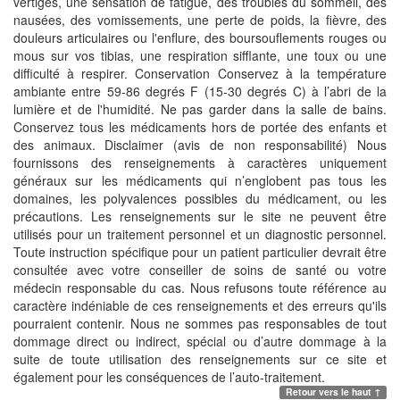
vertiges, une sensation de fatigue, des troubles du sommeil, des
nausées, des vomissements, une perte de poids, la fièvre, des
douleurs articulaires ou l'enflure, des boursouflements rouges ou
mous sur vos tibias, une respiration sifflante, une toux ou une
difficulté à respirer. Conservation Conservez à la température
ambiante entre 59-86 degrés F (15-30 degrés C) à l’abri de la
lumière et de l'humidité. Ne pas garder dans la salle de bains.
Conservez tous les médicaments hors de portée des enfants et
des animaux. Disclaimer (avis de non responsabilité) Nous
fournissons des renseignements à caractères uniquement
généraux sur les médicaments qui n’englobent pas tous les
domaines, les polyvalences possibles du médicament, ou les
précautions. Les renseignements sur le site ne peuvent être
utilisés pour un traitement personnel et un diagnostic personnel.
Toute instruction spécifique pour un patient particulier devrait être
consultée avec votre conseiller de soins de santé ou votre
médecin responsable du cas. Nous refusons toute référence au
caractère indéniable de ces renseignements et des erreurs qu'ils
pourraient contenir. Nous ne sommes pas responsables de tout
dommage direct ou indirect, spécial ou d’autre dommage à la
suite de toute utilisation des renseignements sur ce site et
également pour les conséquences de l’auto-traitement.
Retour vers le haut ↑