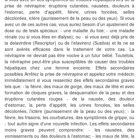
prise de névirapine: éruptions cutanées, nausées, douleurs à
l'estomac, perte d'appétit, fièvre, urines foncées, selles
décolorées, ictère (jaunissement de la peau ou des yeux). Si vous
avez un de ces autres cas, vous auriez besoin d’un ajustement de
dose ou de tests spéciaux: - une maladie du foie; - une maladie
rénale (ou si vous êtes en dialyse); ou - si vous avez déjà pris de
la delavirdine (Rescriptor) ou de l'efavirenz (Sustiva) et ils ne se
sont avérés efficaces dans le traitement de votre cas. La
névirapine ne devrait pas être nocive à un futur bébé. Toutefois,
la névirapine peut-être plus susceptibles de causer des troubles
hépatiques chez une femme enceinte. Effets secondaires
possibles Arrêtez la prise de névirapine et appelez votre médecin
immédiatement si vous ressentez des effets secondaires graves
tels que: - la fièvre, des maux de gorge, des maux de tête et avec
formation de cloques graves, la desquamation de la peau et des
éruptions cutanées rouges - de la nausée, des douleur
d'estomac, la perte d'appétit, les urines foncées, les selles
décolorées, l’ictère (jaunissement de la peau ou des yeux); - la
fièvre, les frissons, les courbatures, des symptômes de grippe, ou
- tout autre signe d'une nouvelle infection. Les effets secondaires
moins graves peuvent comprendre: - les nausées, des
vomissements ou des douleurs à l'estomac; - les maux de tête, la