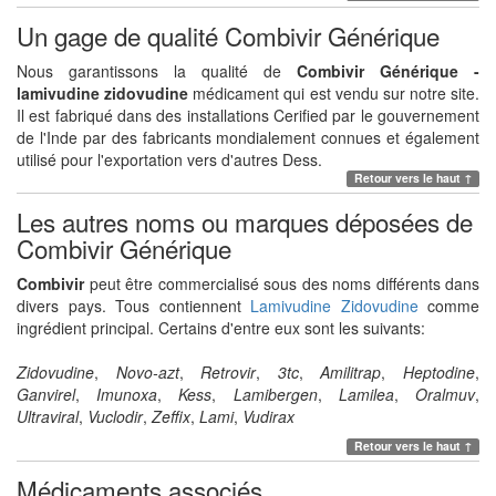
Un gage de qualité Combivir Générique
Nous garantissons la qualité de
Combivir Générique -
lamivudine zidovudine
médicament qui est vendu sur notre site.
Il est fabriqué dans des installations Cerified par le gouvernement
de l'Inde par des fabricants mondialement connues et également
utilisé pour l'exportation vers d'autres Dess.
Retour vers le haut ↑
Les autres noms ou marques déposées de
Combivir Générique
Combivir
peut être commercialisé sous des noms différents dans
divers pays. Tous contiennent
Lamivudine Zidovudine
comme
ingrédient principal. Certains d'entre eux sont les suivants:
Zidovudine
,
Novo-azt
,
Retrovir
,
3tc
,
Amilitrap
,
Heptodine
,
Ganvirel
,
Imunoxa
,
Kess
,
Lamibergen
,
Lamilea
,
Oralmuv
,
Ultraviral
,
Vuclodir
,
Zeffix
,
Lami
,
Vudirax
Retour vers le haut ↑
Médicaments associés