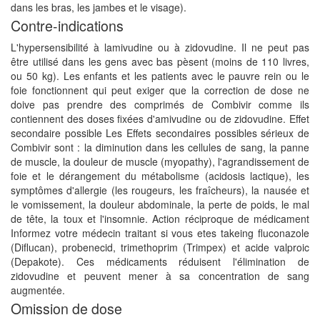
dans les bras, les jambes et le visage).
Contre-indications
L'hypersensibilité à lamivudine ou à zidovudine. Il ne peut pas
être utilisé dans les gens avec bas pèsent (moins de 110 livres,
ou 50 kg). Les enfants et les patients avec le pauvre rein ou le
foie fonctionnent qui peut exiger que la correction de dose ne
doive pas prendre des comprimés de Combivir comme ils
contiennent des doses fixées d'amivudine ou de zidovudine. Effet
secondaire possible Les Effets secondaires possibles sérieux de
Combivir sont : la diminution dans les cellules de sang, la panne
de muscle, la douleur de muscle (myopathy), l'agrandissement de
foie et le dérangement du métabolisme (acidosis lactique), les
symptômes d'allergie (les rougeurs, les fraîcheurs), la nausée et
le vomissement, la douleur abdominale, la perte de poids, le mal
de tête, la toux et l'insomnie. Action réciproque de médicament
Informez votre médecin traitant si vous etes takeing fluconazole
(Diflucan), probenecid, trimethoprim (Trimpex) et acide valproic
(Depakote). Ces médicaments réduisent l'élimination de
zidovudine et peuvent mener à sa concentration de sang
augmentée.
Omission de dose