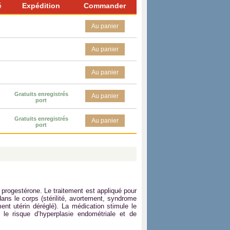
é
Expédition
Commander
Au panier
Au panier
Au panier
Gratuits enregistrés
Au panier
port
Gratuits enregistrés
Au panier
port
progestérone. Le traitement est appliqué pour
dans le corps (stérilité, avortement, syndrome
ent utérin déréglé). La médication stimule le
le risque d’hyperplasie endométriale et de