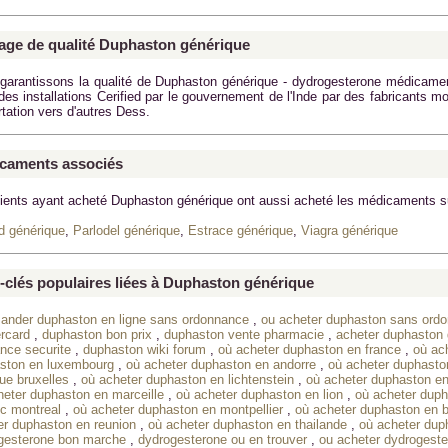
age de qualité Duphaston générique
garantissons la qualité de
Duphaston générique - dydrogesterone
médicament 
des installations Cerified par le gouvernement de l'Inde par des fabricants 
rtation vers d'autres Dess.
caments associés
lients ayant acheté
Duphaston générique
ont aussi acheté les médicaments s
d générique
,
Parlodel générique
,
Estrace générique
,
Viagra générique
-clés populaires liées à Duphaston générique
nder duphaston en ligne sans ordonnance
,
ou acheter duphaston sans ord
rcard
,
duphaston bon prix
,
duphaston vente pharmacie
,
acheter duphaston 
ance securite
,
duphaston wiki forum
,
où acheter duphaston en france
,
où ac
ston en luxembourg
,
où acheter duphaston en andorre
,
où acheter duphasto
ue bruxelles
,
où acheter duphaston en lichtenstein
,
où acheter duphaston en
heter duphaston en marceille
,
où acheter duphaston en lion
,
où acheter duph
c montreal
,
où acheter duphaston en montpellier
,
où acheter duphaston en 
er duphaston en reunion
,
où acheter duphaston en thailande
,
où acheter dup
gesterone bon marche
,
dydrogesterone ou en trouver
,
ou acheter dydrogeste