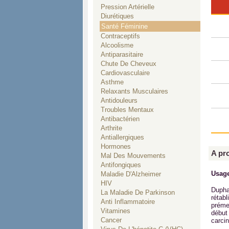
Pression Artérielle
Diurétiques
Santé Féminine
Contraceptifs
Alcoolisme
Antiparasitaire
Chute De Cheveux
Cardiovasculaire
Asthme
Relaxants Musculaires
Antidouleurs
Troubles Mentaux
Antibactérien
Arthrite
Antiallergiques
Hormones
A pr
Mal Des Mouvements
Antifongiques
Usage
Maladie D'Alzheimer
HIV
Dupha
La Maladie De Parkinson
rétab
Anti Inflammatoire
préme
Vitamines
début
Cancer
carci