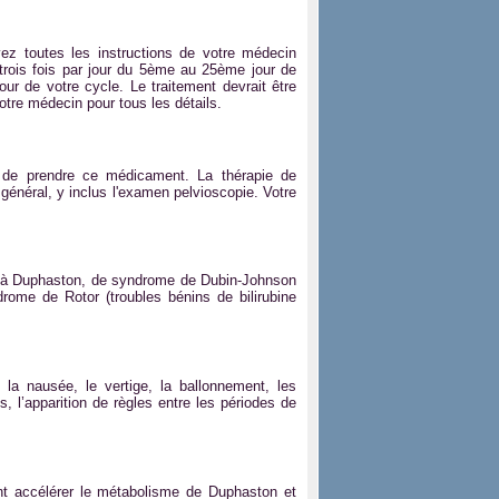
ez toutes les instructions de votre médecin
 trois fois par jour du 5ème au 25ème jour de
our de votre cycle. Le traitement devrait être
otre médecin pour tous les détails.
 de prendre ce médicament. La thérapie de
énéral, y inclus l'examen pelvioscopie. Votre
.
té à Duphaston, de syndrome de Dubin-Johnson
ome de Rotor (troubles bénins de bilirubine
la nausée, le vertige, la ballonnement, les
, l’apparition de règles entre les périodes de
nt accélérer le métabolisme de Duphaston et