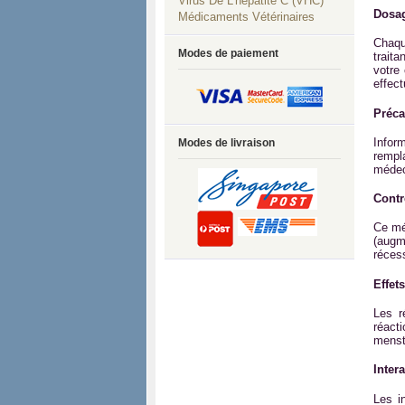
Virus De L'hépatite C (VHC)
Dosag
Médicaments Vétérinaires
Chaqu
Modes de paiement
trait
votre 
effect
Préca
Infor
Modes de livraison
rempl
médec
Contr
Ce mé
(augm
réces
Effet
Les r
réact
menst
Inter
Les i