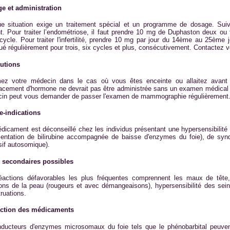
e et administration
e situation exige un traitement spécial et un programme de dosage. Suiv
ant. Pour traiter l’endométriose, il faut prendre 10 mg de Duphaston deux ou
cycle. Pour traiter l'infertilité, prendre 10 mg par jour du 14ème au 25ème j
ué régulièrement pour trois, six cycles et plus, consécutivement. Contactez v
utions
mez votre médecin dans le cas où vous êtes enceinte ou allaitez avant
acement d'hormone ne devrait pas être administrée sans un examen médical g
in peut vous demander de passer l'examen de mammographie régulièrement
e-indications
dicament est déconseillé chez les individus présentant une hypersensibili
entation de bilirubine accompagnée de baisse d'enzymes du foie), de syndr
sif autosomique).
s secondaires possibles
éactions défavorables les plus fréquentes comprennent les maux de tête, 
ions de la peau (rougeurs et avec démangeaisons), hypersensibilité des seins
ruations.
action des médicaments
nducteurs d'enzymes microsomaux du foie tels que le phénobarbital peuve