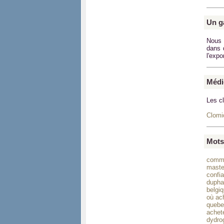
Un g
Nous 
dans 
l'expo
Médi
Les c
Clomi
Mots
comma
maste
confi
dupha
belgiq
où ac
quebe
achet
dydro