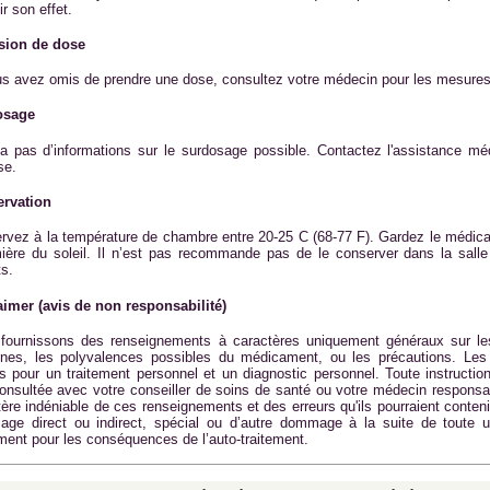
lir son effet.
sion de dose
us avez omis de prendre une dose, consultez votre médecin pour les mesures
osage
y a pas d’informations sur le surdosage possible. Contactez l'assistance m
se.
rvation
rvez à la température de chambre entre 20-25 C (68-77 F). Gardez le médicame
mière du soleil. Il n’est pas recommande pas de le conserver dans la sall
ts.
aimer (avis de non responsabilité)
fournissons des renseignements à caractères uniquement généraux sur le
nes, les polyvalences possibles du médicament, ou les précautions. Les 
és pour un traitement personnel et un diagnostic personnel. Toute instruction
consultée avec votre conseiller de soins de santé ou votre médecin respons
tère indéniable de ces renseignements et des erreurs qu'ils pourraient cont
ge direct ou indirect, spécial ou d’autre dommage à la suite de toute ut
ment pour les conséquences de l’auto-traitement.