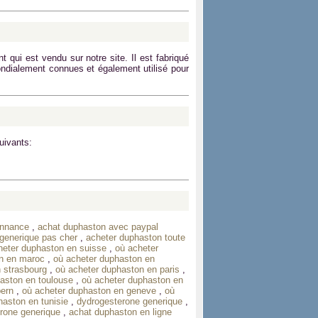
qui est vendu sur notre site. Il est fabriqué
mondialement connues et également utilisé pour
uivants:
onnance
,
achat duphaston avec paypal
generique pas cher
,
acheter duphaston toute
heter duphaston en suisse
,
où acheter
n en maroc
,
où acheter duphaston en
 strasbourg
,
où acheter duphaston en paris
,
aston en toulouse
,
où acheter duphaston en
bern
,
où acheter duphaston en geneve
,
où
haston en tunisie
,
dydrogesterone generique
,
rone generique
,
achat duphaston en ligne