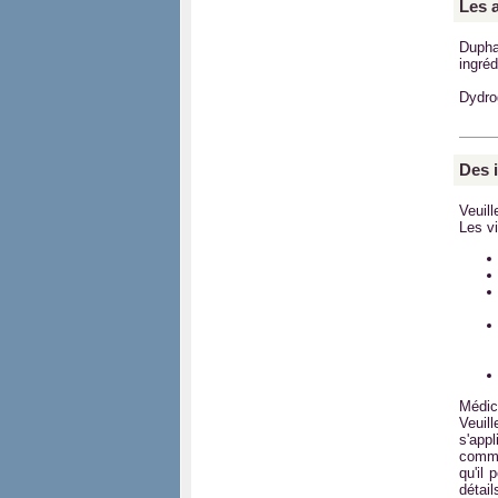
Les 
Dupha
ingréd
Dydro
Des 
Veuil
Les v
Médi
Veuil
s'app
comma
qu'il 
détail