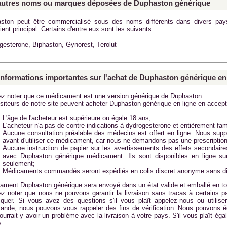
autres noms ou marques déposées de Duphaston générique
ston
peut être commercialisé sous des noms différents dans divers pa
ient principal. Certains d'entre eux sont les suivants:
gesterone
,
Biphaston
,
Gynorest
,
Terolut
informations importantes sur l'achat de Duphaston générique en
lez noter que ce médicament est une version générique de Duphaston.
isiteurs de notre site peuvent acheter Duphaston générique en ligne en accept
L'âge de l'acheteur est supérieure ou égale 18 ans;
L'acheteur n'a pas de contre-indications à dydrogesterone et entièrement f
Aucune consultation préalable des médecins est offert en ligne. Nous supp
avant d'utiliser ce médicament, car nous ne demandons pas une prescription
Aucune instruction de papier sur les avertissements des effets secondaires
avec
Duphaston générique
médicament. Ils sont disponibles en ligne sur 
seulement;
Médicaments commandés seront expédiés en colis discret anonyme sans di
cament
Duphaston générique
sera envoyé dans un état valide et emballé en to
lez noter que nous ne pouvons garantir la livraison sans tracas à certains p
liquer. Si vous avez des questions s'il vous plaît appelez-nous ou utilise
nde, nous pouvons vous rappeler des fins de vérification. Nous pouvons 
pourrait y avoir un problème avec la livraison à votre pays. S'il vous plaît é
s.