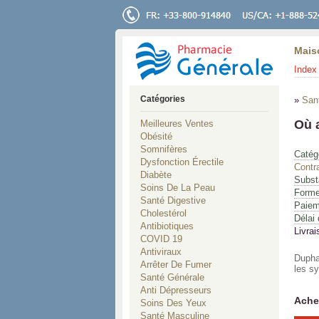
Mais
Index 
Catégories
»
San
Où 
Meilleures Ventes
Obésité
Somnifères
Catég
Dysfonction Érectile
Contr
Diabète
Subst
Soins De La Peau
Forme
Santé Digestive
Paiem
Cholestérol
Délai 
Antibiotiques
Livrai
COVID 19
Antiviraux
Dupha
Arrêter De Fumer
les s
Santé Générale
Anti Dépresseurs
Ache
Soins Des Yeux
Santé Masculine