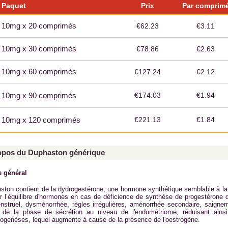
Paquet
Prix
Par comprim
10mg x 20 comprimés
€62.23
€3.11
10mg x 30 comprimés
€78.86
€2.63
10mg x 60 comprimés
€127.24
€2.12
10mg x 90 comprimés
€174.03
€1.94
10mg x 120 comprimés
€221.13
€1.84
opos du Duphaston générique
 général
ston contient de la dydrogestérone, une hormone synthétique semblable à la 
lir l’équilibre d'hormones en cas de déficience de synthèse de progestérone 
nstruel, dysménorrhée, règles irrégulières, aménorrhée secondaire, saignem
 de la phase de sécrétion au niveau de l'endométriome, réduisant ainsi 
nogenèses, lequel augmente à cause de la présence de l'oestrogène.