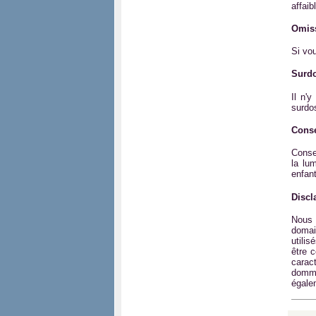
affaib
Omis
Si vo
Surd
Il n'
surdo
Conse
Conse
la lu
enfan
Discl
Nous 
domai
utilis
être 
carac
domma
égale