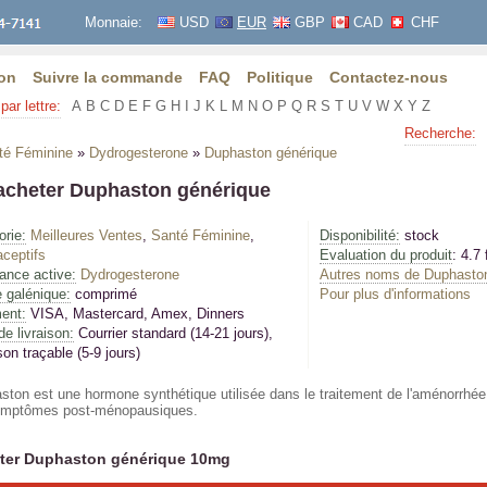
Monnaie:
USD
EUR
GBP
CAD
CHF
on
Suivre la commande
FAQ
Politique
Contactez-nous
par lettre:
A
B
C
D
E
F
G
H
I
J
K
L
M
N
O
P
Q
R
S
T
U
V
W
X
Y
Z
Recherche:
té Féminine
»
Dydrogesterone
»
Duphaston générique
acheter Duphaston générique
orie:
Meilleures Ventes
,
Santé Féminine
,
Disponibilité:
stock
aceptifs
Evaluation du produit
: 4.7 
ance active:
Dydrogesterone
Autres noms de Duphaston
 galénique:
comprimé
Pour plus d'informations
ent:
VISA, Mastercard, Amex, Dinners
de livraison:
Courrier standard (14-21 jours)
,
son traçable (5-9 jours)
ston est une hormone synthétique utilisée dans le traitement de l'aménorrhée
ymptômes post-ménopausiques.
ter Duphaston générique 10mg