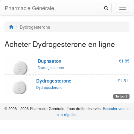
Pharmacie Générale
Toggl
Toggle
naviga
navigation
Dydrogesterone
Acheter Dydrogesterone en ligne
Duphaston
€1.85
Dydrogesterone
Dydrogesterone
€1.51
Dydrogesterone
To top ↑
© 2008 - 2026 Pharmacie Générale. Tous droits réservés.
Basculer vers le
site régulier
.