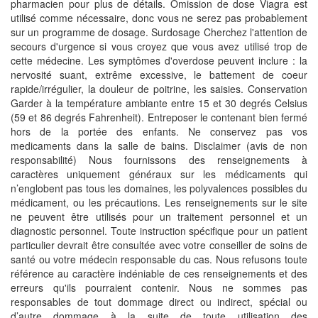
pharmacien pour plus de détails. Omission de dose Viagra est
utilisé comme nécessaire, donc vous ne serez pas probablement
sur un programme de dosage. Surdosage Cherchez l'attention de
secours d'urgence si vous croyez que vous avez utilisé trop de
cette médecine. Les symptômes d'overdose peuvent inclure : la
nervosité suant, extrême excessive, le battement de coeur
rapide/irrégulier, la douleur de poitrine, les saisies. Conservation
Garder à la température ambiante entre 15 et 30 degrés Celsius
(59 et 86 degrés Fahrenheit). Entreposer le contenant bien fermé
hors de la portée des enfants. Ne conservez pas vos
medicaments dans la salle de bains. Disclaimer (avis de non
responsabilité) Nous fournissons des renseignements à
caractères uniquement généraux sur les médicaments qui
n’englobent pas tous les domaines, les polyvalences possibles du
médicament, ou les précautions. Les renseignements sur le site
ne peuvent être utilisés pour un traitement personnel et un
diagnostic personnel. Toute instruction spécifique pour un patient
particulier devrait être consultée avec votre conseiller de soins de
santé ou votre médecin responsable du cas. Nous refusons toute
référence au caractère indéniable de ces renseignements et des
erreurs qu'ils pourraient contenir. Nous ne sommes pas
responsables de tout dommage direct ou indirect, spécial ou
d’autre dommage à la suite de toute utilisation des