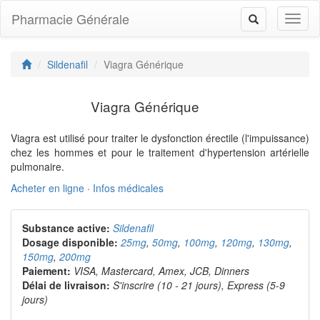
Pharmacie Générale
Toggl
Toggle
naviga
navigation
Sildenafil
Viagra Générique
Viagra Générique
Viagra est utilisé pour traiter le dysfonction érectile (l'impuissance)
chez les hommes et pour le traitement d'hypertension artérielle
pulmonaire.
Acheter en ligne
·
Infos médicales
Substance active:
Sildenafil
Dosage disponible:
25mg
,
50mg
,
100mg
,
120mg
,
130mg
,
150mg
,
200mg
Paiement:
VISA, Mastercard, Amex, JCB, Dinners
Délai de livraison:
S'inscrire (10 - 21 jours), Express (5-9
jours)