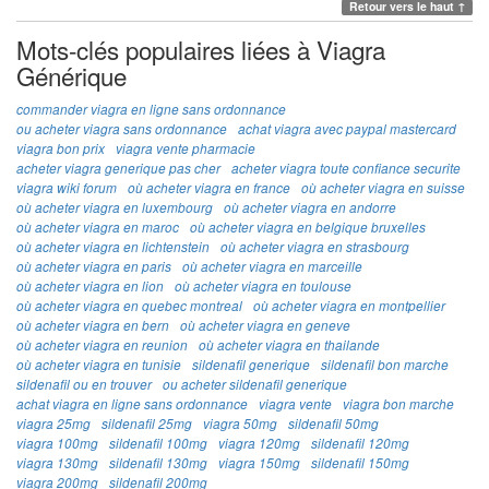
Retour vers le haut ↑
Mots-clés populaires liées à Viagra
Générique
commander viagra en ligne sans ordonnance
ou acheter viagra sans ordonnance
achat viagra avec paypal mastercard
viagra bon prix
viagra vente pharmacie
acheter viagra generique pas cher
acheter viagra toute confiance securite
viagra wiki forum
où acheter viagra en france
où acheter viagra en suisse
où acheter viagra en luxembourg
où acheter viagra en andorre
où acheter viagra en maroc
où acheter viagra en belgique bruxelles
où acheter viagra en lichtenstein
où acheter viagra en strasbourg
où acheter viagra en paris
où acheter viagra en marceille
où acheter viagra en lion
où acheter viagra en toulouse
où acheter viagra en quebec montreal
où acheter viagra en montpellier
où acheter viagra en bern
où acheter viagra en geneve
où acheter viagra en reunion
où acheter viagra en thailande
où acheter viagra en tunisie
sildenafil generique
sildenafil bon marche
sildenafil ou en trouver
ou acheter sildenafil generique
achat viagra en ligne sans ordonnance
viagra vente
viagra bon marche
viagra 25mg
sildenafil 25mg
viagra 50mg
sildenafil 50mg
viagra 100mg
sildenafil 100mg
viagra 120mg
sildenafil 120mg
viagra 130mg
sildenafil 130mg
viagra 150mg
sildenafil 150mg
viagra 200mg
sildenafil 200mg