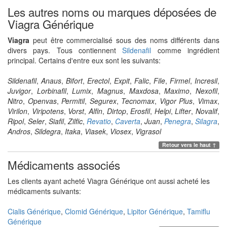
Les autres noms ou marques déposées de
Viagra Générique
Viagra
peut être commercialisé sous des noms différents dans
divers pays. Tous contiennent
Sildenafil
comme ingrédient
principal. Certains d'entre eux sont les suivants:
Sildenafil
,
Anaus
,
Bifort
,
Erectol
,
Expit
,
Falic
,
File
,
Firmel
,
Incresil
,
Juvigor
,
Lorbinafil
,
Lumix
,
Magnus
,
Maxdosa
,
Maximo
,
Nexofil
,
Nitro
,
Openvas
,
Permitil
,
Segurex
,
Tecnomax
,
Vigor Plus
,
Vimax
,
Virilon
,
Viripotens
,
Vorst
,
Alfin
,
Dirtop
,
Erosfil
,
Helpi
,
Lifter
,
Novalif
,
Ripol
,
Seler
,
Siafil
,
Zilfic
,
Revatio
,
Caverta
,
Juan
,
Penegra
,
Silagra
,
Andros
,
Sildegra
,
Itaka
,
Viasek
,
Viosex
,
Vigrasol
Retour vers le haut ↑
Médicaments associés
Les clients ayant acheté
Viagra Générique
ont aussi acheté les
médicaments suivants:
Cialis Générique
,
Clomid Générique
,
Lipitor Générique
,
Tamiflu
Générique