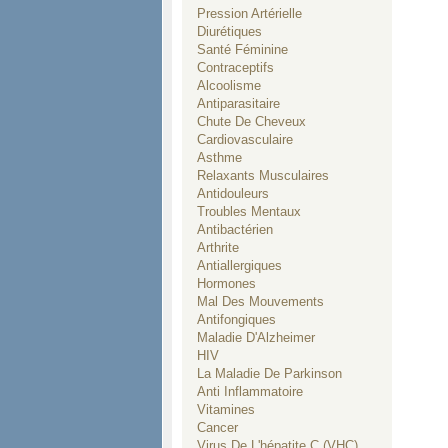
Pression Artérielle
Diurétiques
Santé Féminine
Contraceptifs
Alcoolisme
Antiparasitaire
Chute De Cheveux
Cardiovasculaire
Asthme
Relaxants Musculaires
Antidouleurs
Troubles Mentaux
Antibactérien
Arthrite
Antiallergiques
Hormones
Mal Des Mouvements
Antifongiques
Maladie D'Alzheimer
HIV
La Maladie De Parkinson
Anti Inflammatoire
Vitamines
Cancer
Virus De L'hépatite C (VHC)