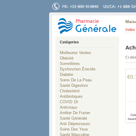
Mais
Index 
Catégories
Ach
Meilleures Ventes
Ci-des
Obésité
Somnifères
Dysfonction Érectile
Diabète
€0.
Soins De La Peau
Santé Digestive
Cholestérol
Antibiotiques
COVID 19
Antiviraux
Arrêter De Fumer
Col
Santé Générale
muscle
Anti Dépresseurs
Soins Des Yeux
Santé Masculine