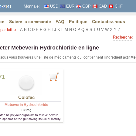
Monnaie:
USD
EUR
GBP
CAD
CHF
on
Suivre la commande
FAQ
Politique
Contactez-nous
par lettre:
A
B
C
D
E
F
G
H
I
J
K
L
M
N
O
P
Q
R
S
T
U
V
W
X
Y
Z
Recherche:
eter Mebeverin Hydrochloride en ligne
sous vous trouverez une liste de médicaments qui contiennent l'ingrédient actif
Me
71
Colofac
Mebeverin Hydrochloride
135mg
ofac helps your organism to relieve severe
 spasms of the gut saving its usual motility.