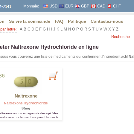
Monnaie:
USD
EUR
GBP
CAD
CHF
on
Suivre la commande
FAQ
Politique
Contactez-nous
par lettre:
A
B
C
D
E
F
G
H
I
J
K
L
M
N
O
P
Q
R
S
T
U
V
W
X
Y
Z
Recherche:
eter Naltrexone Hydrochloride en ligne
sous vous trouverez une liste de médicaments qui contiennent l'ingrédient actif
Na
86
Naltrexone
Naltrexone Hydrochloride
50mg
altrexone est un antagoniste des opioïdes
nistré avec de la morphine pour bloquer la
xicomanie due à la morphine, l'héroïne et
d’autres opiacés.