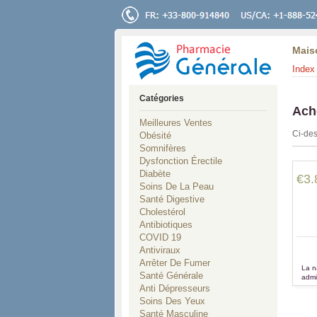
Mais
Index 
Catégories
Ach
Meilleures Ventes
Ci-des
Obésité
Somnifères
Dysfonction Érectile
Diabète
€3.
Soins De La Peau
Santé Digestive
Cholestérol
Antibiotiques
COVID 19
Antiviraux
Arrêter De Fumer
La n
Santé Générale
admi
to
Anti Dépresseurs
Soins Des Yeux
Santé Masculine