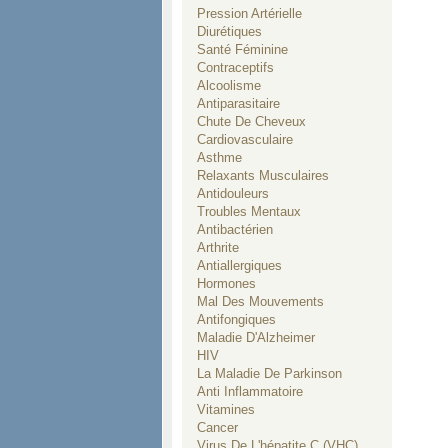
Pression Artérielle
Diurétiques
Santé Féminine
Contraceptifs
Alcoolisme
Antiparasitaire
Chute De Cheveux
Cardiovasculaire
Asthme
Relaxants Musculaires
Antidouleurs
Troubles Mentaux
Antibactérien
Arthrite
Antiallergiques
Hormones
Mal Des Mouvements
Antifongiques
Maladie D'Alzheimer
HIV
La Maladie De Parkinson
Anti Inflammatoire
Vitamines
Cancer
Virus De L'hépatite C (VHC)