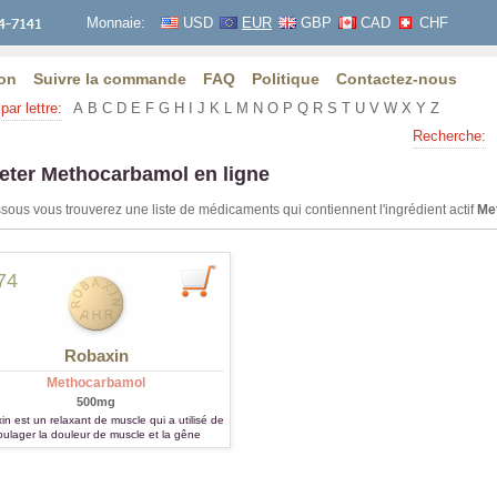
Monnaie:
USD
EUR
GBP
CAD
CHF
on
Suivre la commande
FAQ
Politique
Contactez-nous
par lettre:
A
B
C
D
E
F
G
H
I
J
K
L
M
N
O
P
Q
R
S
T
U
V
W
X
Y
Z
Recherche:
eter Methocarbamol en ligne
sous vous trouverez une liste de médicaments qui contiennent l'ingrédient actif
Me
74
Robaxin
Methocarbamol
500mg
n est un relaxant de muscle qui a utilisé de
oulager la douleur de muscle et la gêne
rovoquée par les entorses et les efforts.