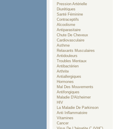
Pression Artérielle
Diurétiques
Santé Féminine
Contraceptifs
Alcoolisme
Antiparasitaire
Chute De Cheveux
Cardiovasculaire
Asthme
Relaxants Musculaires
Antidouleurs
Troubles Mentaux
Antibactérien
Arthrite
Antiallergiques
Hormones
Mal Des Mouvements
Antifongiques
Maladie D'Alzheimer
HIV
La Maladie De Parkinson
Anti Inflammatoire
Vitamines
Cancer
Virus De L'hépatite C (VHC)