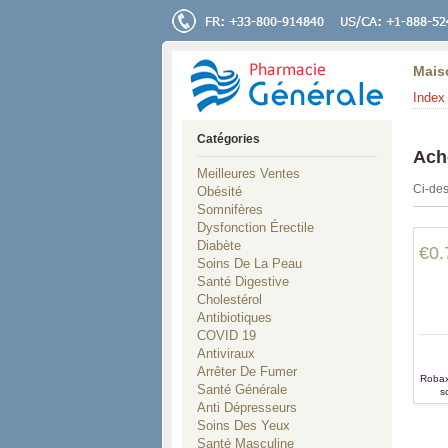
Mais
Index 
Catégories
Ach
Meilleures Ventes
Ci-des
Obésité
Somnifères
Dysfonction Érectile
Diabète
€0.
Soins De La Peau
Santé Digestive
Cholestérol
Antibiotiques
COVID 19
Antiviraux
Arrêter De Fumer
Robaxi
Santé Générale
s
p
Anti Dépresseurs
Soins Des Yeux
Santé Masculine