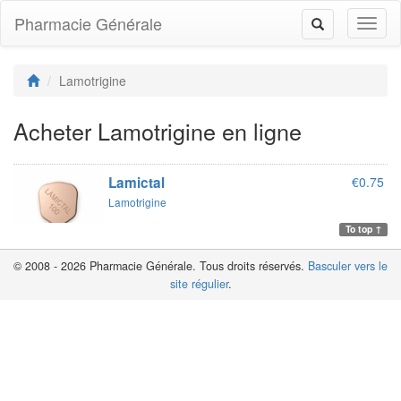
Pharmacie Générale
Toggl
Toggle
naviga
navigation
Lamotrigine
Acheter Lamotrigine en ligne
Lamictal
€0.75
Lamotrigine
To top ↑
© 2008 - 2026 Pharmacie Générale. Tous droits réservés.
Basculer vers le
site régulier
.