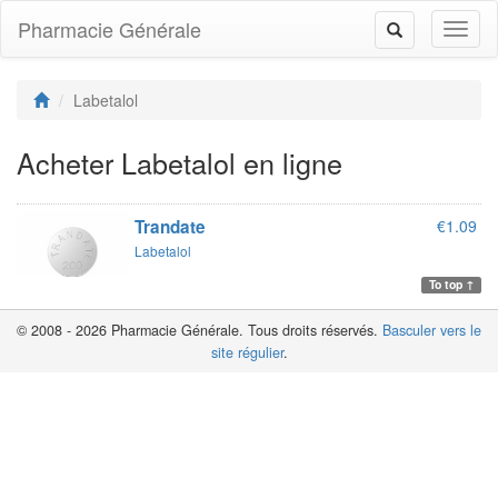
Pharmacie Générale
Toggl
Toggle
naviga
navigation
Labetalol
Acheter Labetalol en ligne
Trandate
€1.09
Labetalol
To top ↑
© 2008 - 2026 Pharmacie Générale. Tous droits réservés.
Basculer vers le
site régulier
.