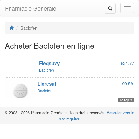
Pharmacie Générale
Toggl
Toggle
naviga
navigation
Baclofen
Acheter Baclofen en ligne
Fleqsuvy
€31.77
Baclofen
Lioresal
€0.59
Baclofen
To top ↑
© 2008 - 2026 Pharmacie Générale. Tous droits réservés.
Basculer vers le
site régulier
.