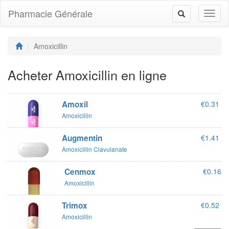
Pharmacie Générale
Toggl
Toggle
naviga
navigation
Amoxicillin
Acheter Amoxicillin en ligne
Amoxil
€0.31
Amoxicillin
Augmentin
€1.41
Amoxicillin Clavulanate
Cenmox
€0.16
Amoxicillin
Trimox
€0.52
Amoxicillin