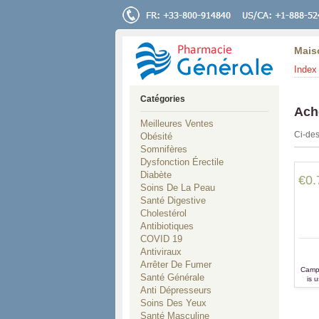
Mais
Index 
Catégories
Ach
Meilleures Ventes
Ci-des
Obésité
Somnifères
Dysfonction Érectile
Diabète
€0.
Soins De La Peau
Santé Digestive
Cholestérol
Antibiotiques
COVID 19
Antiviraux
Arrêter De Fumer
Campr
Santé Générale
is 
dri
Anti Dépresseurs
cra
Soins Des Yeux
Santé Masculine
neurot