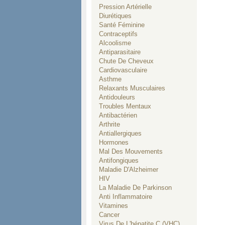
can ca
Pression Artérielle
case
Diurétiques
as p
Santé Féminine
Contraceptifs
Alcoolisme
Antiparasitaire
Chute De Cheveux
Cardiovasculaire
Asthme
Relaxants Musculaires
Antidouleurs
Troubles Mentaux
Antibactérien
Arthrite
Antiallergiques
Hormones
Mal Des Mouvements
Antifongiques
Maladie D'Alzheimer
HIV
La Maladie De Parkinson
Anti Inflammatoire
Vitamines
Cancer
Virus De L'hépatite C (VHC)