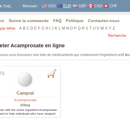
Monnaie:
USD
EUR
GBP
CAD
CHF
on
Suivre la commande
FAQ
Politique
Contactez-nous
par lettre:
A
B
C
D
E
F
G
H
I
J
K
L
M
N
O
P
Q
R
S
T
U
V
W
X
Y
Z
Recherche:
eter Acamprosate en ligne
sous vous trouverez une liste de médicaments qui contiennent l'ingrédient actif
Ac
75
Campral
Acamprosate
333mg
al, with the active ingredient Acamprosate,
used to help individuals who have stopped
nking alcohol remain abstinent by reducing
vings and preventing relapse. Taken three
times daily, it works by balancing brain
ransmitters. While generally well tolerated, it