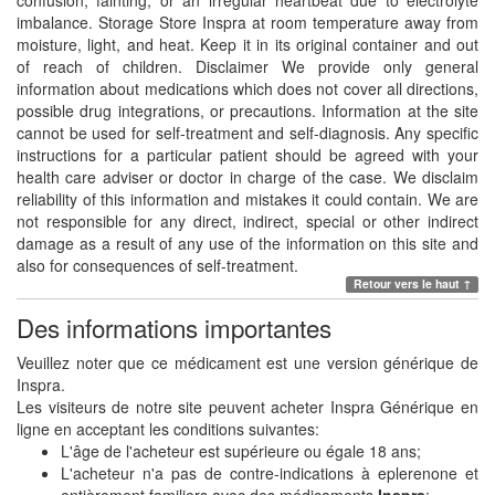
confusion, fainting, or an irregular heartbeat due to electrolyte
imbalance. Storage Store Inspra at room temperature away from
moisture, light, and heat. Keep it in its original container and out
of reach of children. Disclaimer We provide only general
information about medications which does not cover all directions,
possible drug integrations, or precautions. Information at the site
cannot be used for self-treatment and self-diagnosis. Any specific
instructions for a particular patient should be agreed with your
health care adviser or doctor in charge of the case. We disclaim
reliability of this information and mistakes it could contain. We are
not responsible for any direct, indirect, special or other indirect
damage as a result of any use of the information on this site and
also for consequences of self-treatment.
Retour vers le haut ↑
Des informations importantes
Veuillez noter que ce médicament est une version générique de
Inspra.
Les visiteurs de notre site peuvent acheter Inspra Générique en
ligne en acceptant les conditions suivantes:
L'âge de l'acheteur est supérieure ou égale 18 ans;
L'acheteur n'a pas de contre-indications à eplerenone et