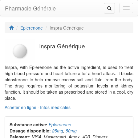
Pharmacie Générale
Toggl
Toggle
naviga
navigation
Eplerenone
Inspra Générique
Inspra Générique
Inspra, with Eplerenone as the active ingredient, is used to treat
high blood pressure and heart failure after a heart attack. It blocks
aldosterone to help remove excess salt and fluid from the body.
The drug requires monitoring of potassium levels and kidney
function. It should be taken as prescribed and stored in a cool, dry
place.
Acheter en ligne
·
Infos médicales
Substance active:
Eplerenone
Dosage disponible:
25mg
,
50mg
Paiement:
VISA, Mastercard, Amex, JCB, Dinners