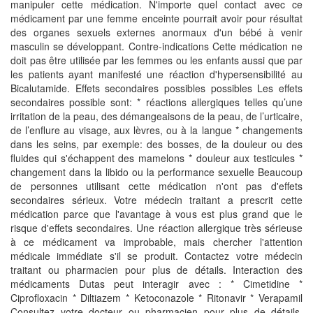
manipuler cette médication. N'importe quel contact avec ce
médicament par une femme enceinte pourrait avoir pour résultat
des organes sexuels externes anormaux d'un bébé à venir
masculin se développant. Contre-indications Cette médication ne
doit pas être utilisée par les femmes ou les enfants aussi que par
les patients ayant manifesté une réaction d'hypersensibilité au
Bicalutamide. Effets secondaires possibles possibles Les effets
secondaires possible sont: * réactions allergiques telles qu’une
irritation de la peau, des démangeaisons de la peau, de l’urticaire,
de l’enflure au visage, aux lèvres, ou à la langue * changements
dans les seins, par exemple: des bosses, de la douleur ou des
fluides qui s'échappent des mamelons * douleur aux testicules *
changement dans la libido ou la performance sexuelle Beaucoup
de personnes utilisant cette médication n'ont pas d'effets
secondaires sérieux. Votre médecin traitant a prescrit cette
médication parce que l'avantage à vous est plus grand que le
risque d'effets secondaires. Une réaction allergique très sérieuse
à ce médicament va improbable, mais chercher l'attention
médicale immédiate s'il se produit. Contactez votre médecin
traitant ou pharmacien pour plus de détails. Interaction des
médicaments Dutas peut interagir avec : * Cimetidine *
Ciprofloxacin * Diltiazem * Ketoconazole * Ritonavir * Verapamil
Consultez votre docteur ou pharmacien pour plus de détails.