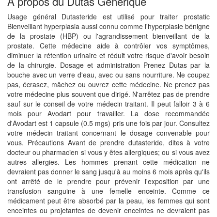
A propos du Dutas Générique
Usage général Dutasteride est utilisé pour traiter prostatic
Bienveillant hyperplasia aussi connu comme l'hyperplasie bénigne
de la prostate (HBP) ou l'agrandissement bienveillant de la
prostate. Cette médecine aide à contrôler vos symptômes,
diminuer la rétention urinaire et réduit votre risque d'avoir besoin
de la chirurgie. Dosage et administration Prenez Dutas par la
bouche avec un verre d'eau, avec ou sans nourriture. Ne coupez
pas, écrasez, mâchez ou ouvrez cette médecine. Ne prenez pas
votre médecine plus souvent que dirigé. N'arrêtez pas de prendre
sauf sur le conseil de votre médecin traitant. Il peut falloir 3 à 6
mois pour Avodart pour travailler. La dose recommandée
d'Avodart est 1 capsule (0.5 mgs) pris une fois par jour. Consultez
votre médecin traitant concernant le dosage convenable pour
vous. Précautions Avant de prendre dutasteride, dites à votre
docteur ou pharmacien si vous y êtes allergiques; ou si vous avez
autres allergies. Les hommes prenant cette médication ne
devraient pas donner le sang jusqu'à au moins 6 mois après qu'ils
ont arrêté de le prendre pour prévenir l'exposition par une
transfusion sanguine à une femelle enceinte. Comme ce
médicament peut être absorbé par la peau, les femmes qui sont
enceintes ou projetantes de devenir enceintes ne devraient pas