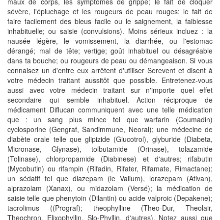
maux de corps, les symptômes de grippe; le fait de cloquer
sévère, l'épluchage et les rougeurs de peau rouges; le fait de
faire facilement des bleus facile ou le saignement, la faiblesse
inhabituelle; ou saisie (convulsions). Moins sérieux incluez : la
nausée légère, le vomissement, la diarrhée, ou l'estomac
dérangé; mal de tête; vertige; goût inhabituel ou désagréable
dans ta bouche; ou rougeurs de peau ou démangeaison. Si vous
connaisez un d'entre eux arrêtent d'utiliser Serevent et disent à
votre médecin traitant aussitôt que possible. Entretenez-vous
aussi avec votre médecin traitant sur n'importe quel effet
secondaire qui semble inhabituel. Action réciproque de
médicament Diflucan communiquent avec une telle médication
que : un sang plus mince tel que warfarin (Coumadin)
cyclosporine (Gengraf, Sandimmune, Neoral); une médecine de
diabète orale telle que glipizide (Glucotrol), glyburide (Diabeta,
Micronase, Glynase), tolbutamide (Orinase), tolazamide
(Tolinase), chlorpropamide (Diabinese) et d'autres; rifabutin
(Mycobutin) ou rifampin (Rifadin, Rifater, Rifamate, Rimactane);
un sédatif tel que diazepam (le Valium), lorazepam (Ativan),
alprazolam (Xanax), ou midazolam (Versé); la médication de
saisie telle que phenytoin (Dilantin) ou acide valproic (Depakene);
tacrolimus ((Prograf); theophylline (Theo-Dur, Theolair,
Theochron, Elixophyllin, Slo-Phyllin, d'autres). Notez aussi que