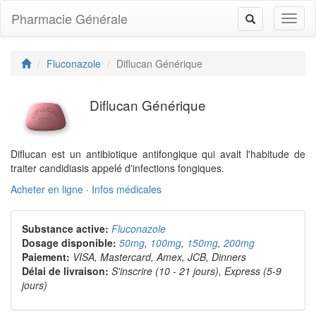
Pharmacie Générale
Toggl
Toggle
naviga
navigation
Fluconazole
Diflucan Générique
Diflucan Générique
Diflucan est un antibiotique antifongique qui avait l'habitude de
traiter candidiasis appelé d'infections fongiques.
Acheter en ligne
·
Infos médicales
Substance active:
Fluconazole
Dosage disponible:
50mg
,
100mg
,
150mg
,
200mg
Paiement:
VISA, Mastercard, Amex, JCB, Dinners
Délai de livraison:
S'inscrire (10 - 21 jours), Express (5-9
jours)