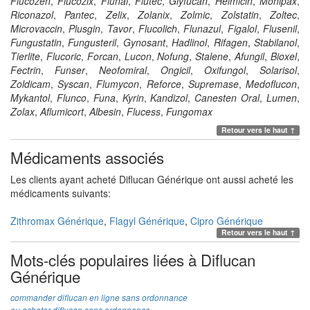
Flucozen
,
Flucozix
,
Flunal
,
Flutec
,
Glyfucan
,
Helmicin
,
Monipax
,
Riconazol
,
Pantec
,
Zelix
,
Zolanix
,
Zolmic
,
Zolstatin
,
Zoltec
,
Microvaccin
,
Plusgin
,
Tavor
,
Flucolich
,
Flunazul
,
Figalol
,
Flusenil
,
Fungustatin
,
Fungusteril
,
Gynosant
,
Hadlinol
,
Rifagen
,
Stabilanol
,
Tierlite
,
Flucoric
,
Forcan
,
Lucon
,
Nofung
,
Stalene
,
Afungil
,
Bioxel
,
Fectrin
,
Funser
,
Neofomiral
,
Ongicil
,
Oxifungol
,
Solarisol
,
Zoldicam
,
Syscan
,
Flumycon
,
Reforce
,
Supremase
,
Medoflucon
,
Mykantol
,
Flunco
,
Funa
,
Kyrin
,
Kandizol
,
Canesten Oral
,
Lumen
,
Zolax
,
Aflumicort
,
Albesin
,
Flucess
,
Fungomax
Retour vers le haut ↑
Médicaments associés
Les clients ayant acheté
Diflucan Générique
ont aussi acheté les
médicaments suivants:
Zithromax Générique
,
Flagyl Générique
,
Cipro Générique
Retour vers le haut ↑
Mots-clés populaires liées à Diflucan
Générique
commander diflucan en ligne sans ordonnance