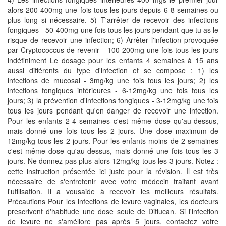
alors 200-400mg une fois tous les jours depuis 6-8 semaines ou
plus long si nécessaire. 5) T'arrêter de recevoir des infections
fongiques - 50-400mg une fois tous les jours pendant que tu as le
risque de recevoir une infection; 6) Arrêter l'infection provoquée
par Cryptococcus de revenir - 100-200mg une fois tous les jours
indéfiniment Le dosage pour les enfants 4 semaines à 15 ans
aussi différents du type d'infection et se compose : 1) les
infections de mucosal - 3mg/kg une fois tous les jours; 2) les
infections fongiques intérieures - 6-12mg/kg une fois tous les
jours; 3) la prévention d'infections fongiques - 3-12mg/kg une fois
tous les jours pendant qu'en danger de recevoir une infection.
Pour les enfants 2-4 semaines c'est même dose qu'au-dessus,
mais donné une fois tous les 2 jours. Une dose maximum de
12mg/kg tous les 2 jours. Pour les enfants moins de 2 semaines
c'est même dose qu'au-dessus, mais donné une fois tous les 3
jours. Ne donnez pas plus alors 12mg/kg tous les 3 jours. Notez :
cette instruction présentée ici juste pour la révision. Il est très
nécessaire de s'entretenir avec votre médecin traitant avant
l'utilisation. Il a vousaide à recevoir les meilleurs résultats.
Précautions Pour les infections de levure vaginales, les docteurs
prescrivent d'habitude une dose seule de Diflucan. Si l'infection
de levure ne s'améliore pas après 5 jours, contactez votre