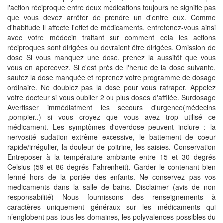
l'action réciproque entre deux médications toujours ne signifie pas
que vous devez arrêter de prendre un d'entre eux. Comme
d'habitude il affecte l'effet de médicaments, entretenez-vous ainsi
avec votre médecin traitant sur comment cela les actions
réciproques sont dirigées ou devraient être dirigées. Omission de
dose Si vous manquez une dose, prenez la aussitôt que vous
vous en apercevez. Si c'est près de l'herue de la dose suivante,
sautez la dose manquée et reprenez votre programme de dosage
ordinaire. Ne doublez pas la dose pour vous ratraper. Appelez
votre docteur si vous oublier 2 ou plus doses d'affilée. Surdosage
Avertisser immédiatment les secours d'urgence(médecins
,pompier..) si vous croyez que vous avez trop utilisé ce
médicament. Les symptômes d'overdose peuvent inclure : la
nervosité sudation extrême excessive, le battement de coeur
rapide/irrégulier, la douleur de poitrine, les saisies. Conservation
Entreposer à la température ambiante entre 15 et 30 degrés
Celsius (59 et 86 degrés Fahrenheit). Garder le contenant bien
fermé hors de la portée des enfants. Ne conservez pas vos
medicaments dans la salle de bains. Disclaimer (avis de non
responsabilité) Nous fournissons des renseignements à
caractères uniquement généraux sur les médicaments qui
n’englobent pas tous les domaines, les polyvalences possibles du