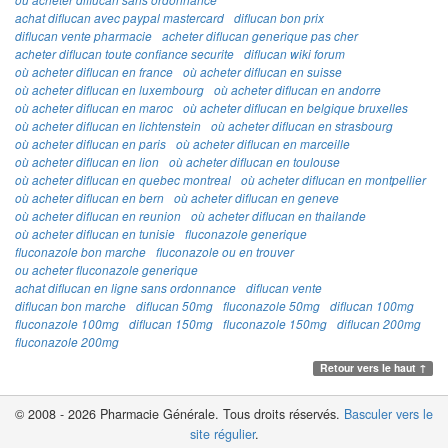
ou acheter diflucan sans ordonnance
achat diflucan avec paypal mastercard
diflucan bon prix
diflucan vente pharmacie
acheter diflucan generique pas cher
acheter diflucan toute confiance securite
diflucan wiki forum
où acheter diflucan en france
où acheter diflucan en suisse
où acheter diflucan en luxembourg
où acheter diflucan en andorre
où acheter diflucan en maroc
où acheter diflucan en belgique bruxelles
où acheter diflucan en lichtenstein
où acheter diflucan en strasbourg
où acheter diflucan en paris
où acheter diflucan en marceille
où acheter diflucan en lion
où acheter diflucan en toulouse
où acheter diflucan en quebec montreal
où acheter diflucan en montpellier
où acheter diflucan en bern
où acheter diflucan en geneve
où acheter diflucan en reunion
où acheter diflucan en thailande
où acheter diflucan en tunisie
fluconazole generique
fluconazole bon marche
fluconazole ou en trouver
ou acheter fluconazole generique
achat diflucan en ligne sans ordonnance
diflucan vente
diflucan bon marche
diflucan 50mg
fluconazole 50mg
diflucan 100mg
fluconazole 100mg
diflucan 150mg
fluconazole 150mg
diflucan 200mg
fluconazole 200mg
Retour vers le haut ↑
© 2008 - 2026 Pharmacie Générale. Tous droits réservés.
Basculer vers le
site régulier
.