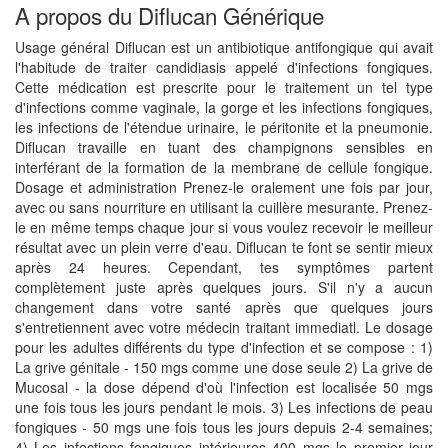
A propos du Diflucan Générique
Usage général Diflucan est un antibiotique antifongique qui avait
l'habitude de traiter candidiasis appelé d'infections fongiques.
Cette médication est prescrite pour le traitement un tel type
d'infections comme vaginale, la gorge et les infections fongiques,
les infections de l'étendue urinaire, le péritonite et la pneumonie.
Diflucan travaille en tuant des champignons sensibles en
interférant de la formation de la membrane de cellule fongique.
Dosage et administration Prenez-le oralement une fois par jour,
avec ou sans nourriture en utilisant la cuillère mesurante. Prenez-
le en même temps chaque jour si vous voulez recevoir le meilleur
résultat avec un plein verre d'eau. Diflucan te font se sentir mieux
après 24 heures. Cependant, tes symptômes partent
complètement juste après quelques jours. S'il n'y a aucun
changement dans votre santé après que quelques jours
s'entretiennent avec votre médecin traitant immediatl. Le dosage
pour les adultes différents du type d'infection et se compose : 1)
La grive génitale - 150 mgs comme une dose seule 2) La grive de
Mucosal - la dose dépend d'où l'infection est localisée 50 mgs
une fois tous les jours pendant le mois. 3) Les infections de peau
fongiques - 50 mgs une fois tous les jours depuis 2-4 semaines;
4) Les infections fongiques intérieures 400 mgs le premier jour