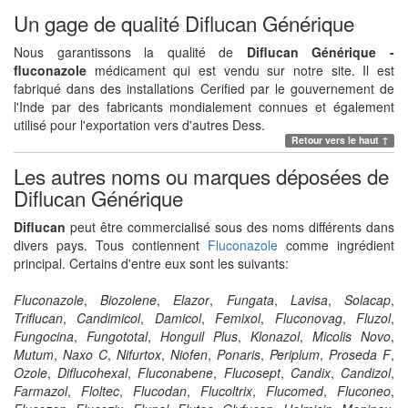
Un gage de qualité Diflucan Générique
Nous garantissons la qualité de
Diflucan Générique -
fluconazole
médicament qui est vendu sur notre site. Il est
fabriqué dans des installations Cerified par le gouvernement de
l'Inde par des fabricants mondialement connues et également
utilisé pour l'exportation vers d'autres Dess.
Retour vers le haut ↑
Les autres noms ou marques déposées de
Diflucan Générique
Diflucan
peut être commercialisé sous des noms différents dans
divers pays. Tous contiennent
Fluconazole
comme ingrédient
principal. Certains d'entre eux sont les suivants:
Fluconazole
,
Biozolene
,
Elazor
,
Fungata
,
Lavisa
,
Solacap
,
Triflucan
,
Candimicol
,
Damicol
,
Femixol
,
Fluconovag
,
Fluzol
,
Fungocina
,
Fungototal
,
Honguil Plus
,
Klonazol
,
Micolis Novo
,
Mutum
,
Naxo C
,
Nifurtox
,
Niofen
,
Ponaris
,
Periplum
,
Proseda F
,
Ozole
,
Diflucohexal
,
Fluconabene
,
Flucosept
,
Candix
,
Candizol
,
Farmazol
,
Floltec
,
Flucodan
,
Flucoltrix
,
Flucomed
,
Fluconeo
,