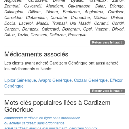
Angiozem
,
Cordazem
,
Diltime
,
Dyalac
,
Vasmulax
,
Zandil
,
Zemtrial
,
Oxycardil
,
Alandiem
,
Cal-antagon
,
Dilfar
,
Dilongo
,
Diltiangina
,
Diltiem
,
Zildem
,
Beatizem
,
Angiodrox
,
Cardiser
,
Carreldon
,
Clobendian
,
Corolater
,
Cronodine
,
Diltiwas
,
Dinisor
,
Doclis
,
Lacerol
,
Masdil
,
Trumsal
,
Uni Masdil
,
Coramil
,
Coridil
,
Carzem
,
Denazox
,
Calcicard
,
Disogram
,
Optil
,
Viazem
,
Dilt-cd
,
Dilt-xr
,
Taztia
,
Corazem
,
Daltazen
,
Presoquin
Retour vers le haut ↑
Médicaments associés
Les clients ayant acheté
Cardizem Générique
ont aussi acheté
les médicaments suivants:
Lipitor Générique
,
Avapro Générique
,
Cozaar Générique
,
Effexor
Générique
Retour vers le haut ↑
Mots-clés populaires liées à Cardizem
Générique
commander cardizem en ligne sans ordonnance
ou acheter cardizem sans ordonnance
achat cardizem avec paypal mastercard
cardizem bon prix