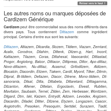
Retour vers le haut ↑
Les autres noms ou marques déposées de
Cardizem Générique
Cardizem
peut être commercialisé sous des noms différents dans
divers pays. Tous contiennent
Diltiazem
comme ingrédient
principal. Certains d'entre eux sont les suivants:
Diltiazem
,
Altiazem
,
Dilcardia
,
Slozem
,
Tildiem
,
Viazam
,
Zemtard
,
Acalix
,
Corodrox
,
Dilahim
,
Diltenk
,
Dilzen-g
,
Hart
,
Incoril
,
Kaltiazem
,
Tilazem
,
Coras
,
Diltahexal
,
Vasocardol
,
Diltiastad
,
Progor
,
Angiolong
,
Balcor
,
Diltiacor
,
Diltipress
,
Diltor
,
Apo-diltiaz
,
Novo-diltazem
,
Nu-diltiaz
,
Acasmul
,
Grifodilzem
,
Aldizem
,
Blocalcin
,
Diacordin
,
Etizem
,
Tiakem
,
Cardil
,
Myonil
,
Tilker
,
Dilmin
,
Dilpral
,
Bi-tildiem
,
Deltazen
,
Diacor
,
Dilrene
,
Mono-tildiem
,
Dil-
sanorania
,
Dilsal
,
Dilta
,
Diltabeta
,
Diltaretard
,
Diltiagamma
,
Dilzanton
,
Alfener
,
Diltelan
,
Ergoclavin
,
Elvesil
,
Rubiten
,
Mavitalon
,
Saubasin
,
Ternel
,
Zilden
,
Zem
,
Herbesser
,
Wontizem
,
Dilgard
,
Dtm
,
Iski
,
Kaizem
,
Entrydil
,
Adizem
,
Levodex
,
Angizem
,
Diacardin
,
Diladel
,
Diliter
,
Dilzene
,
Etyzem
,
Longazem
,
Cascor
,
Angiotrofin
,
Presoken
,
Presoquim
,
Sertidel
,
Surazem
,
Tiadil
,