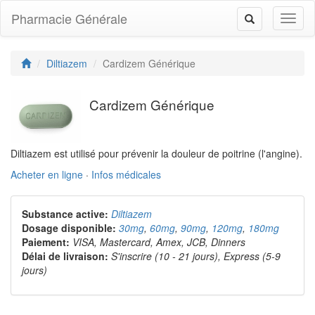
Pharmacie Générale
Toggl
Toggle
naviga
navigation
Diltiazem
Cardizem Générique
Cardizem Générique
Diltiazem est utilisé pour prévenir la douleur de poitrine (l'angine).
Acheter en ligne
·
Infos médicales
Substance active:
Diltiazem
Dosage disponible:
30mg
,
60mg
,
90mg
,
120mg
,
180mg
Paiement:
VISA, Mastercard, Amex, JCB, Dinners
Délai de livraison:
S'inscrire (10 - 21 jours), Express (5-9
jours)