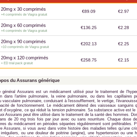
20mg x 30 comprimés
€89.09
€2.97
+4 comprimés de Viagra gratuit
20mg x 60 comprimés
€136.25
€2.28
+4 comprimés de Viagra gratuit
20mg x 90 comprimés
€202.13
€2.25
+10 comprimés de Viagra gratuit
20mg x 120 comprimés
€258.75
€2.15
+ ED trial pack gratuit
opos du Assurans générique
 général Assurans est un médicament utilisé pour le traitement de l'hype
on dans l'artère pulmonaire, la veine pulmonaire, ou dans les capillaire
u vasculaire pulmonaire, conduisant à l'essoufflement, le vertige, l'évanouis
pacité de fonctionnement. Le médicament détend des vaisseaux sanguins qu
t d’oxygène, ce qui réduit la tension pulmonaire. Sa substance active est le 
uoi Assurans peut être utilisé dans le traitement de la santé des hommes. D
ans de 20 mg trois fois par jour avec ou sans nourriture. Chaque dose dev
ières du médicament en périodes séparées régulièrement sont préférables. 
re Assurans, si vous avez dans votre histoire des maladies telles qu’une cr
 irréguliers, ou une douleur de poitrine (angine), une hypertension ou une