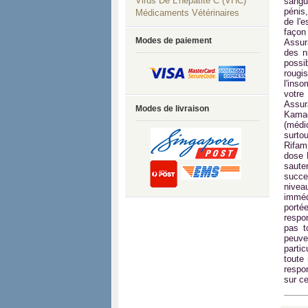
Virus De L'hépatite C (VHC)
sangu
pénis
Médicaments Vétérinaires
de l'
façon 
Modes de paiement
Assur
des n
possi
rougi
l'inso
votre
Assur
Modes de livraison
Kamag
(médi
surto
Rifam
dose 
saute
succe
nivea
imméd
porté
respo
pas t
peuve
parti
toute
respo
sur c