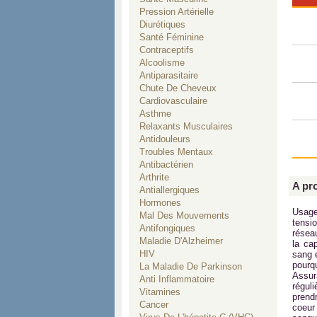
Pression Artérielle
Diurétiques
Santé Féminine
Contraceptifs
Alcoolisme
Antiparasitaire
Chute De Cheveux
Cardiovasculaire
Asthme
Relaxants Musculaires
Antidouleurs
Troubles Mentaux
Antibactérien
Arthrite
A pr
Antiallergiques
Hormones
Usage
Mal Des Mouvements
tensi
Antifongiques
résea
Maladie D'Alzheimer
la ca
HIV
sang e
pourq
La Maladie De Parkinson
Assur
Anti Inflammatoire
régul
Vitamines
prend
Cancer
coeur