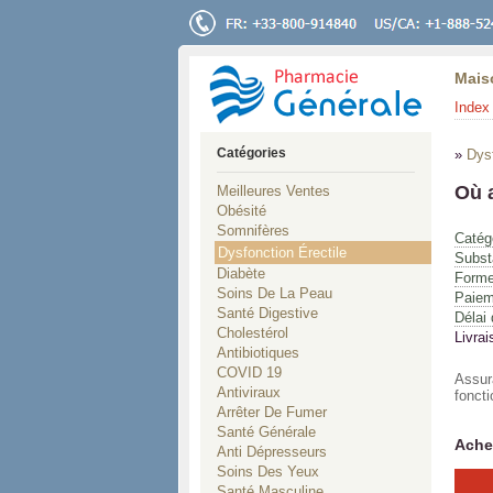
Mais
Index 
Catégories
»
Dysf
Où 
Meilleures Ventes
Obésité
Somnifères
Catég
Dysfonction Érectile
Subst
Diabète
Forme
Soins De La Peau
Paiem
Santé Digestive
Délai 
Cholestérol
Livrai
Antibiotiques
COVID 19
Assura
Antiviraux
fonct
Arrêter De Fumer
Santé Générale
Ache
Anti Dépresseurs
Soins Des Yeux
Santé Masculine