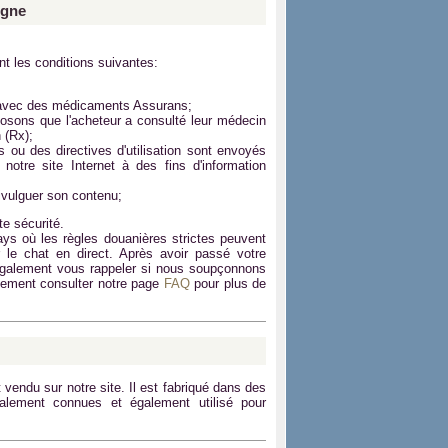
igne
nt les conditions suivantes:
rs avec des médicaments
Assurans
;
osons que l'acheteur a consulté leur médecin
 (Rx);
 ou des directives d'utilisation sont envoyés
notre site Internet à des fins d'information
vulguer son contenu;
e sécurité.
ays où les règles douanières strictes peuvent
r le chat en direct. Après avoir passé votre
également vous rappeler si nous soupçonnons
galement consulter notre page
FAQ
pour plus de
vendu sur notre site. Il est fabriqué dans des
ialement connues et également utilisé pour