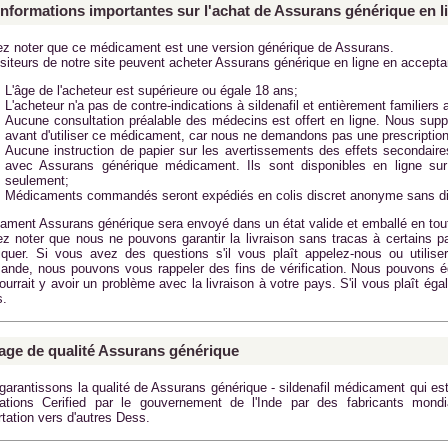
informations importantes sur l'achat de Assurans générique en l
lez noter que ce médicament est une version générique de Assurans.
siteurs de notre site peuvent acheter Assurans générique en ligne en accepta
L'âge de l'acheteur est supérieure ou égale 18 ans;
L'acheteur n'a pas de contre-indications à sildenafil et entièrement familie
Aucune consultation préalable des médecins est offert en ligne. Nous supp
avant d'utiliser ce médicament, car nous ne demandons pas une prescription
Aucune instruction de papier sur les avertissements des effets secondaires
avec
Assurans générique
médicament. Ils sont disponibles en ligne sur 
seulement;
Médicaments commandés seront expédiés en colis discret anonyme sans di
cament
Assurans générique
sera envoyé dans un état valide et emballé en tout
lez noter que nous ne pouvons garantir la livraison sans tracas à certains p
liquer. Si vous avez des questions s'il vous plaît appelez-nous ou utilise
nde, nous pouvons vous rappeler des fins de vérification. Nous pouvons 
pourrait y avoir un problème avec la livraison à votre pays. S'il vous plaît é
s.
age de qualité Assurans générique
garantissons la qualité de
Assurans générique - sildenafil
médicament qui est 
llations Cerified par le gouvernement de l'Inde par des fabricants mond
rtation vers d'autres Dess.