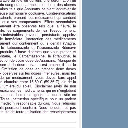
aladie du foie ou du rein, une déformation du
s du sang ou de la moelle osseuse, des ulcères
aires tels que Assurans peuvent aggraver de
neuse pulmonaire occlusive. Contre-indications
patients prenant tout médicament qui contient
t et à ses composantes. Effets secondaires
uvent être observés tels que la fièvre, le
le, les saignements de nez, l'essoufflement,
on indésirables graves et persistants, appelez
le immédiate. Interaction des médicaments
ment qui contiennent du sildénafil (Viagra,
e ketoconazole et l’itraconazole Ritonavir
produits à base d’herbes que vous prenez et
entane, le Carbamazepine, le Rifabutine, le
rrection de votre dose de Assurans. Manque de
re de la dose suivante est proche, il faut la
la Omission de dose en prenant deux doses
bservés sur les doses inférieures, mais les
 de ce médicament, vous devez faire appel
 chambre entre 15-30 C (59-86 F) loin de la
 lumière du soleil. Disclaimer (avis de non
éraux sur les médicaments qui ne n’englobent
autions. Les renseignements sur le site ne
Toute instruction spécifique pour un patient
tre médecin responsable du cas. Nous refusons
'ils pourraient contenir. Nous ne sommes pas
suite de toute utilisation des renseignements