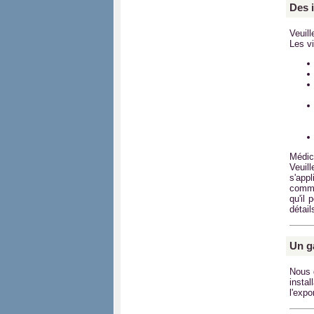
Des 
Veuil
Les vi
Médi
Veuil
s'app
comma
qu'il 
détail
Un g
Nous 
insta
l'expo