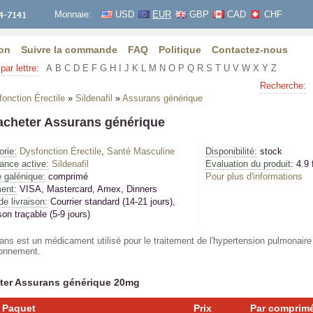
Monnaie:
USD
EUR
GBP
CAD
CHF
on
Suivre la commande
FAQ
Politique
Contactez-nous
par lettre:
A
B
C
D
E
F
G
H
I
J
K
L
M
N
O
P
Q
R
S
T
U
V
W
X
Y
Z
Recherche:
onction Érectile
»
Sildenafil
»
Assurans générique
acheter Assurans générique
orie:
Dysfonction Érectile
,
Santé Masculine
Disponibilité:
stock
ance active:
Sildenafil
Evaluation du produit
: 4.9 
 galénique:
comprimé
Pour plus d'informations
ent:
VISA, Mastercard, Amex, Dinners
de livraison:
Courrier standard (14-21 jours)
,
son traçable (5-9 jours)
ns est un médicament utilisé pour le traitement de l'hypertension pulmonaire 
ionnement.
ter Assurans générique 20mg
Paquet
Prix
Par comprim