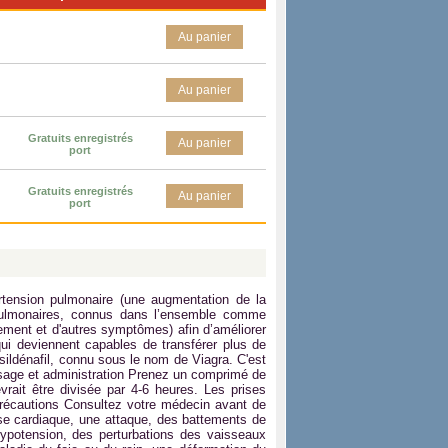
Au panier
Au panier
Gratuits enregistrés
Au panier
port
Gratuits enregistrés
Au panier
port
rtension pulmonaire (une augmentation de la
s pulmonaires, connus dans l’ensemble comme
sement et d'autres symptômes) afin d’améliorer
i deviennent capables de transférer plus de
sildénafil, connu sous le nom de Viagra. C'est
osage et administration Prenez un comprimé de
rait être divisée par 4-6 heures. Les prises
Précautions Consultez votre médecin avant de
ise cardiaque, une attaque, des battements de
 hypotension, des perturbations des vaisseaux