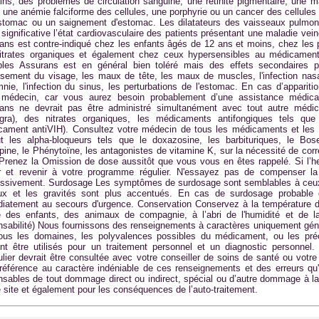
ins, des problèmes de circulation sanguine, une rétinite pigmentaire, une m
, une anémie falciforme des cellules, une porphyrie ou un cancer des cellule
estomac ou un saignement d'estomac. Les dilatateurs des vaisseaux pulmon
significative l’état cardiovasculaire des patients présentant une maladie vei
ans est contre-indiqué chez les enfants âgés de 12 ans et moins, chez les 
itrates organiques et également chez ceux hypersensibles au médicamen
bles Assurans est en général bien toléré mais des effets secondaires pe
ssement du visage, les maux de tête, les maux de muscles, l'infection nasa
mnie, l'infection du sinus, les perturbations de l'estomac. En cas d’appariti
 médecin, car vous aurez besoin probablement d’une assistance médica
ans ne devrait pas être administré simultanément avec tout autre médica
ra), des nitrates organiques, les médicaments antifongiques tels que l
cament antiVIH). Consultez votre médecin de tous les médicaments et les 
ut les alpha-bloqueurs tels que le doxazosine, les barbituriques, le Bos
pine, le Phénytoïne, les antagonistes de vitamine K, sur la nécessité de co
Prenez la Omission de dose aussitôt que vous vous en êtes rappelé. Si l’heu
r et revenir à votre programme régulier. N'essayez pas de compenser 
ssivement. Surdosage Les symptômes de surdosage sont semblables à ceux o
ux et les gravités sont plus accentués. En cas de surdosage probable
iatement au secours d'urgence. Conservation Conservez à la température de
e des enfants, des animaux de compagnie, à l’abri de l'humidité et de la
nsabilité) Nous fournissons des renseignements à caractères uniquement gén
ous les domaines, les polyvalences possibles du médicament, ou les préc
nt être utilisés pour un traitement personnel et un diagnostic personnel. 
culier devrait être consultée avec votre conseiller de soins de santé ou vo
 référence au caractère indéniable de ces renseignements et des erreurs qu
nsables de tout dommage direct ou indirect, spécial ou d’autre dommage à la 
e site et également pour les conséquences de l’auto-traitement.