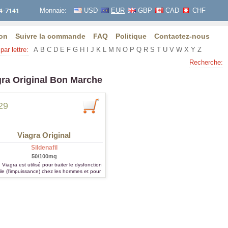
Monnaie:
USD
EUR
GBP
CAD
CHF
on
Suivre la commande
FAQ
Politique
Contactez-nous
par lettre:
A
B
C
D
E
F
G
H
I
J
K
L
M
N
O
P
Q
R
S
T
U
V
W
X
Y
Z
Recherche:
gra Original Bon Marche
29
Viagra Original
Sildenafil
50/100mg
Viagra est utilisé pour traiter le dysfonction
ile (l'impuissance) chez les hommes et pour
itement d'hypertension artérielle pulmonaire.