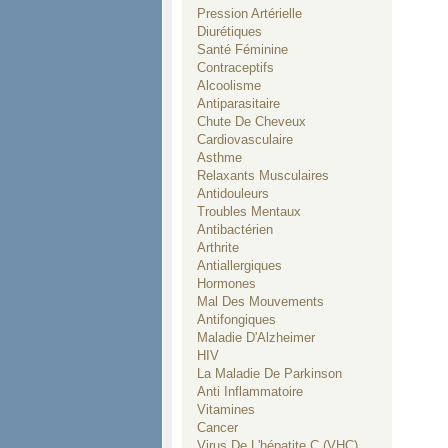
Pression Artérielle
Diurétiques
Santé Féminine
Contraceptifs
Alcoolisme
Antiparasitaire
Chute De Cheveux
Cardiovasculaire
Asthme
Relaxants Musculaires
Antidouleurs
Troubles Mentaux
Antibactérien
Arthrite
Antiallergiques
Hormones
Mal Des Mouvements
Antifongiques
Maladie D'Alzheimer
HIV
La Maladie De Parkinson
Anti Inflammatoire
Vitamines
Cancer
Virus De L'hépatite C (VHC)