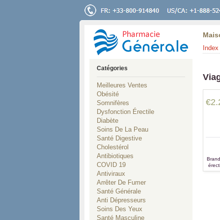
Mais
Index 
Catégories
Via
Meilleures Ventes
Obésité
€2.
Somnifères
Dysfonction Érectile
Diabète
Soins De La Peau
Santé Digestive
Cholestérol
Antibiotiques
Brand 
COVID 19
érect
le tra
Antiviraux
Arrêter De Fumer
Santé Générale
Anti Dépresseurs
Soins Des Yeux
Santé Masculine