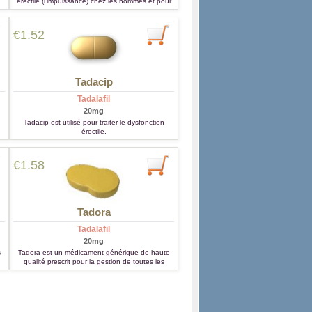
érectile (l'impuissance) chez les hommes et pour
le traitement d'hypertension artérielle pulmonaire.
€1.52
Tadacip
Tadalafil
20mg
Tadacip est utilisé pour traiter le dysfonction
érectile.
€1.58
Tadora
Tadalafil
20mg
s
Tadora est un médicament générique de haute
qualité prescrit pour la gestion de toutes les
formes de la dysfonction érectile chez les
hommes de plus de 18 ans.