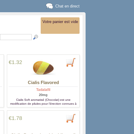
Chat en direct
Votre panier est vide
€1.32
Cialis Flavored
Tadalafil
20mg
Cialis Soft aromatisé (Chocolat) est une
modification de pilules pour l’érection connues à
on
travers le monde comme Cialis (Tadalafil). Cette
formule améliorée a deux mérites de base - il est
facile et agréable à prendre par la bouche et il
€1.78
travaille plus vite que n'importe quelle pilule de
prise habitulle avec de l'eau.