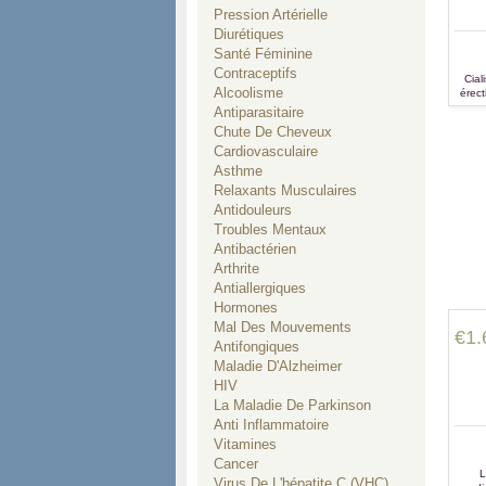
Pression Artérielle
Diurétiques
Santé Féminine
Contraceptifs
Cial
Alcoolisme
érect
le tra
Antiparasitaire
Chute De Cheveux
Cardiovasculaire
Asthme
Relaxants Musculaires
Antidouleurs
Troubles Mentaux
Antibactérien
Arthrite
Antiallergiques
Hormones
Mal Des Mouvements
€1.
Antifongiques
Maladie D'Alzheimer
HIV
La Maladie De Parkinson
Anti Inflammatoire
Vitamines
Cancer
L
Virus De L'hépatite C (VHC)