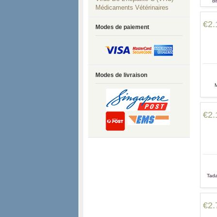
di
Médicaments Vétérinaires
l'
€2.
Modes de paiement
Modes de livraison
M
r
€2.
Tada
€2.