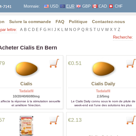
Monnaie:
USD
EUR
GBP
CAD
CHF
on
Suivre la commande
FAQ
Politique
Contactez-nous
par lettre:
A
B
C
D
E
F
G
H
I
J
K
L
M
N
O
P
Q
R
S
T
U
V
W
X
Y
Z
Recherche:
Acheter Cialis En Bern
79
€0.51
Cialis
Cialis Daily
Tadalafil
Tadalafil
10/20/40/60/80mg
2.5/5mg
s affecte la réponse à la stimulation sexuelle
Le Cialis Daily connu sous le nom de pilule de
et améliore l'érection.
week-end est l'une des solutions les plus
efficaces pour les patients atteints de dysfoncti
érectile.
57
€2.13