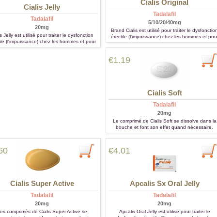
Cialis Original
Cialis Jelly
Tadalafil
Tadalafil
5/10/20/40mg
20mg
Brand Cialis est utilisé pour traiter le dysfonctio
is Jelly est utilisé pour traiter le dysfonction
érectile (l'impuissance) chez les hommes et pou
ile (l'impuissance) chez les hommes et pour
le traitement d'hypertension artérielle pulmonair
itement d'hypertension artérielle pulmonaire.
€1.19
Cialis Soft
Tadalafil
20mg
Le comprimé de Cialis Soft se dissolve dans la
bouche et font son effet quand nécessaire.
60
€4.01
Cialis Super Active
Apcalis Sx Oral Jelly
Tadalafil
Tadalafil
20mg
20mg
es comprimés de Cialis Super Active se
Apcalis Oral Jelly est utilisé pour traiter le