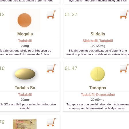
ssoudent plus rapidement et permettent
dysfonction érectile (l'impuissance) chez les
atteinte d'une érection dure en quelques
hommes et pour le traitement d'hypertension
minutes.
artérielle pulmonaire.
13
€1.37
Megalis
Sildalis
Tadalafil
Sildenafil, Tadalafil
20mg
100+20mg
egalis est une pilule pour l’érection de
Sildalis permet aux utilisateurs d'obtenir une
nouveaux révolutionnaires de Suisse
érection puissante et stable et en même temps
ecommandée pour la gestion de tous les
prolonge l'acte sexuel.
symptômes de la dysfonction érectile
16
€1.47
Tadalis Sx
Tadapox
Tadalafil
Tadalafil, Dapoxetine
20mg
20+60mg
lis SX est utilisé pour traiter le dysfonction
Tadapox est une combinaison de médicament
érectile.
conçus pour le traitement de la dysfonction
érectile et l'éjaculation précoce.
79