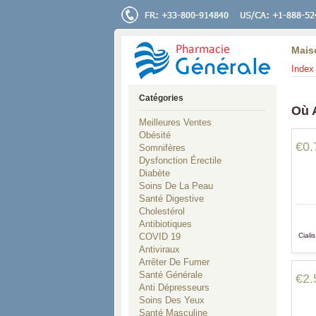
Mais
Index 
Catégories
Où 
Meilleures Ventes
Obésité
€0.
Somnifères
Dysfonction Érectile
Diabète
Soins De La Peau
Santé Digestive
Cholestérol
Antibiotiques
COVID 19
Ciali
Antiviraux
Arrêter De Fumer
Santé Générale
€2.
Anti Dépresseurs
Soins Des Yeux
Santé Masculine