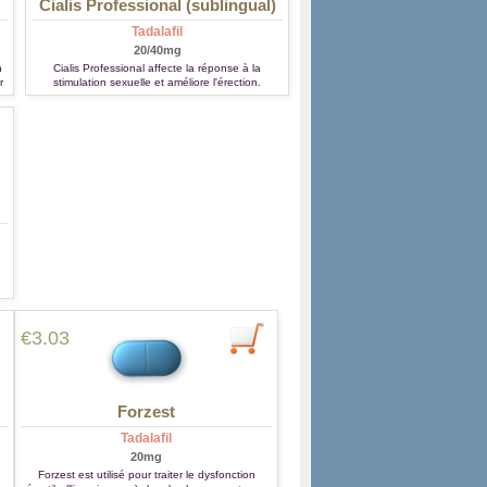
Cialis Professional (sublingual)
Tadalafil
20/40mg
n
Cialis Professional affecte la réponse à la
r
stimulation sexuelle et améliore l'érection.
e.
€3.03
Forzest
Tadalafil
20mg
Forzest est utilisé pour traiter le dysfonction