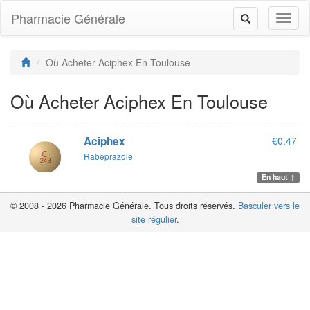
Pharmacie Générale
Toggl
Toggle
naviga
navigation
Où Acheter Aciphex En Toulouse
Où Acheter Aciphex En Toulouse
Aciphex
€0.47
Rabeprazole
En haut ↑
© 2008 - 2026 Pharmacie Générale. Tous droits réservés.
Basculer vers le
site régulier
.