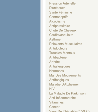
Pression Artérielle
Diurétiques
Santé Féminine
Contraceptifs
Alcoolisme
Antiparasitaire
Chute De Cheveux
Cardiovasculaire
Asthme
Relaxants Musculaires
Antidouleurs
Troubles Mentaux
Antibactérien
Arthrite
Antiallergiques
Hormones
Mal Des Mouvements
Antifongiques
Maladie D'Alzheimer
HIV
La Maladie De Parkinson
Anti Inflammatoire
Vitamines
Cancer
Virus De L'hépatite C (VHC)