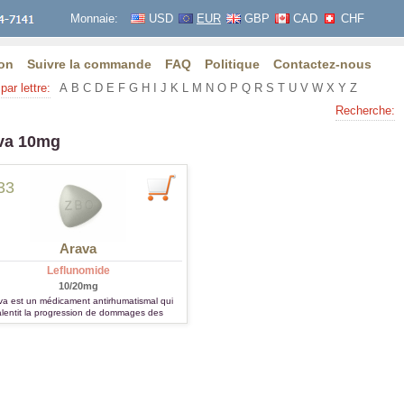
Monnaie:
USD
EUR
GBP
CAD
CHF
on
Suivre la commande
FAQ
Politique
Contactez-nous
par lettre:
A
B
C
D
E
F
G
H
I
J
K
L
M
N
O
P
Q
R
S
T
U
V
W
X
Y
Z
Recherche:
va 10mg
33
Arava
Leflunomide
10/20mg
va est un médicament antirhumatismal qui
alentit la progression de dommages des
iculations causés par l'arthrite rhumatoïde.