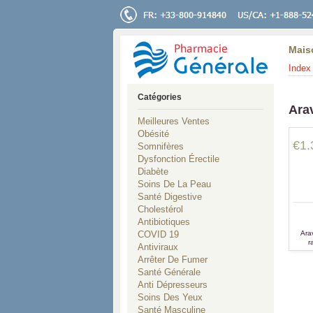
Mais
Index 
Catégories
Ara
Meilleures Ventes
Obésité
€1.
Somnifères
Dysfonction Érectile
Diabète
Soins De La Peau
Santé Digestive
Cholestérol
Antibiotiques
COVID 19
Ara
r
Antiviraux
art
Arrêter De Fumer
Santé Générale
Anti Dépresseurs
Soins Des Yeux
Santé Masculine