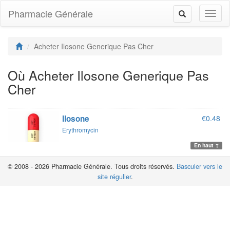
Pharmacie Générale
Toggl
Toggle
naviga
navigation
Acheter Ilosone Generique Pas Cher
Où Acheter Ilosone Generique Pas
Cher
Ilosone
€0.48
Erythromycin
En haut ↑
© 2008 - 2026 Pharmacie Générale. Tous droits réservés.
Basculer vers le
site régulier
.