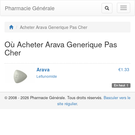
Pharmacie Générale
Toggl
Toggle
naviga
navigation
Acheter Arava Generique Pas Cher
Où Acheter Arava Generique Pas
Cher
Arava
€1.33
Leflunomide
En haut ↑
© 2008 - 2026 Pharmacie Générale. Tous droits réservés.
Basculer vers le
site régulier
.