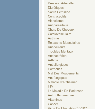
Pression Artérielle
Diurétiques
Santé Féminine
Contraceptifs
Alcoolisme
Antiparasitaire
Chute De Cheveux
Cardiovasculaire
Asthme
Relaxants Musculaires
Antidouleurs
Troubles Mentaux
Antibactérien
Arthrite
Antiallergiques
Hormones
Mal Des Mouvements
Antifongiques
Maladie D'Alzheimer
HIV
La Maladie De Parkinson
Anti Inflammatoire
Vitamines
Cancer
Virus De L'hépatite C (VHC)