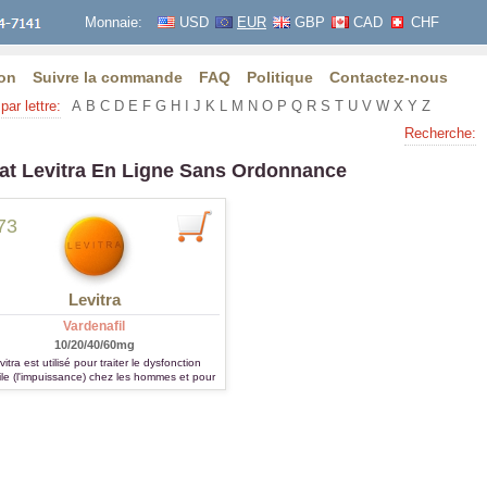
Monnaie:
USD
EUR
GBP
CAD
CHF
on
Suivre la commande
FAQ
Politique
Contactez-nous
par lettre:
A
B
C
D
E
F
G
H
I
J
K
L
M
N
O
P
Q
R
S
T
U
V
W
X
Y
Z
Recherche:
at Levitra En Ligne Sans Ordonnance
73
Levitra
Vardenafil
10/20/40/60mg
vitra est utilisé pour traiter le dysfonction
ile (l'impuissance) chez les hommes et pour
itement d'hypertension artérielle pulmonaire.