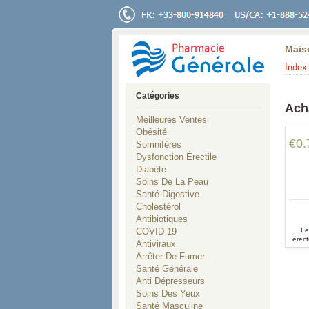
Mais
Index 
Catégories
Ach
Meilleures Ventes
Obésité
€0.
Somnifères
Dysfonction Érectile
Diabète
Soins De La Peau
Santé Digestive
Cholestérol
Antibiotiques
COVID 19
Le
érect
Antiviraux
le tra
Arrêter De Fumer
Santé Générale
Anti Dépresseurs
Soins Des Yeux
Santé Masculine